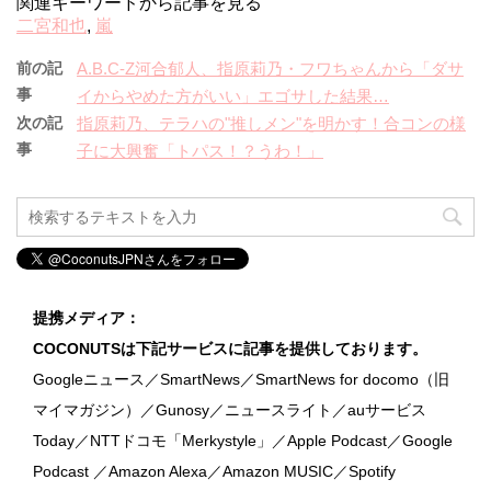
関連キーワードから記事を見る
二宮和也
,
嵐
前の記
A.B.C-Z河合郁人、指原莉乃・フワちゃんから「ダサ
事
イからやめた方がいい」エゴサした結果…
次の記
指原莉乃、テラハの"推しメン"を明かす！合コンの様
事
子に大興奮「トパス！？うわ！」
提携メディア：
COCONUTSは下記サービスに記事を提供しております。
Googleニュース／SmartNews／SmartNews for docomo（旧
マイマガジン）／Gunosy／ニュースライト／auサービス
Today／NTTドコモ「Merkystyle」／Apple Podcast／Google
Podcast ／Amazon Alexa／Amazon MUSIC／Spotify