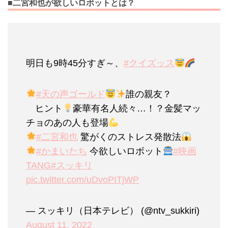
■二宮和也が欲しいロボットとは？
明日も9時45分すぎ～、
#クイズッス
#天の声ゴールド
誰の親友？
ヒント
豪華有名人続々…！？金髪マッ
チョのあの人も登場
#二宮和也
驚がくのストレス発散法
#かまいたち
今欲しいロボット
#映画
TANG
#スッキリ
pic.twitter.com/uDvoPITjWP
— スッキリ（日本テレビ） (@ntv_sukkiri)
August 11, 2022