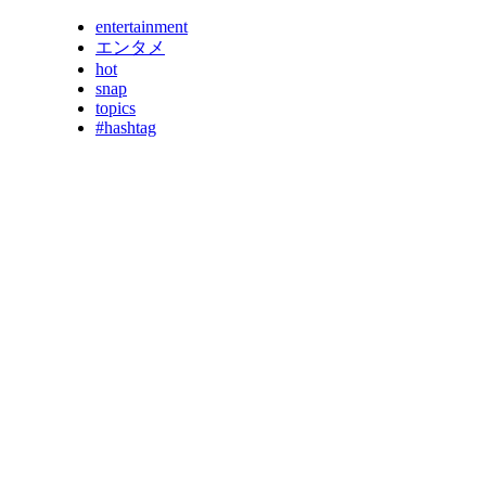
entertainment
エンタメ
hot
snap
topics
#hashtag