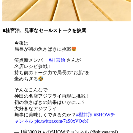
■桂宮治、見事なセールストークを披露
今夜は
局長が初の魚さばきに挑戦
笑点新メンバー
#桂宮治
さんが
名店レシピ参戦！
持ち前のトーク力で局長の"お肌"を
褒めちぎる
そんなこんなで
神田の名店アジフライ再現に挑戦！
初の魚さばきの結果はいかに…？
大好きなアジフライ
無事に美味しくできるのか？
#櫻井翔
#SHOWチ
ャンネル
pic.twitter.com/7aS0xVQebJ
— 1億3000万人のSHOWチャンネル (@shiyagare4)