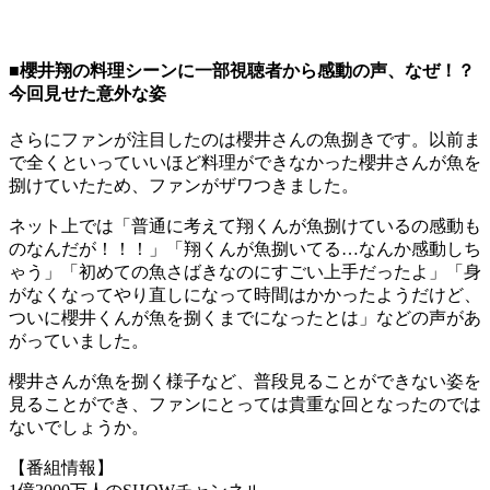
■櫻井翔の料理シーンに一部視聴者から感動の声、なぜ！？
今回見せた意外な姿
さらにファンが注目したのは櫻井さんの魚捌きです。以前ま
で全くといっていいほど料理ができなかった櫻井さんが魚を
捌けていたため、ファンがザワつきました。
ネット上では「普通に考えて翔くんが魚捌けているの感動も
のなんだが！！！」「翔くんが魚捌いてる…なんか感動しち
ゃう」「初めての魚さばきなのにすごい上手だったよ」「身
がなくなってやり直しになって時間はかかったようだけど、
ついに櫻井くんが魚を捌くまでになったとは」などの声があ
がっていました。
櫻井さんが魚を捌く様子など、普段見ることができない姿を
見ることができ、ファンにとっては貴重な回となったのでは
ないでしょうか。
【番組情報】