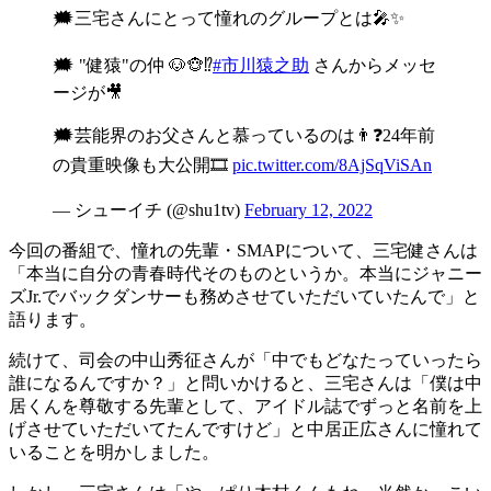
🗯三宅さんにとって憧れのグループとは🎤✨
🗯 "健猿"の仲 🐶🐵⁉️
#市川猿之助
さんからメッセ
ージが🎥
🗯芸能界のお父さんと慕っているのは👨❓24年前
の貴重映像も大公開🎞
pic.twitter.com/8AjSqViSAn
— シューイチ (@shu1tv)
February 12, 2022
今回の番組で、憧れの先輩・SMAPについて、三宅健さんは
「本当に自分の青春時代そのものというか。本当にジャニー
ズJr.でバックダンサーも務めさせていただいていたんで」と
語ります。
続けて、司会の中山秀征さんが「中でもどなたっていったら
誰になるんですか？」と問いかけると、三宅さんは「僕は中
居くんを尊敬する先輩として、アイドル誌でずっと名前を上
げさせていただいてたんですけど」と中居正広さんに憧れて
いることを明かしました。