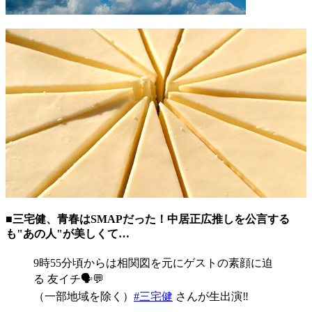
■三宅健、青春はSMAPだった！中居正広推しを公言する
も"あの人"が美しくて…
9時55分頃からは相関図を元にゲストの素顔に迫
る 友イチ🗣💬
（一部地域を除く）
#三宅健
さんが生出演‼️