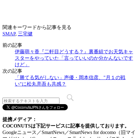
関連キーワードから記事を見る
SMAP
,
三宅健
前の記事
伊藤萌々香『二軒目どうする？』裏番組でお天気キャ
スターをやっていた「言っていいのか分かんないです
けど」
次の記事
「勝てる気がしない」声優・岡本信彦、"月１の戦
い"に松丸亮吾も共感？
提携メディア：
COCONUTSは下記サービスに記事を提供しております。
Googleニュース／SmartNews／SmartNews for docomo（旧マイ