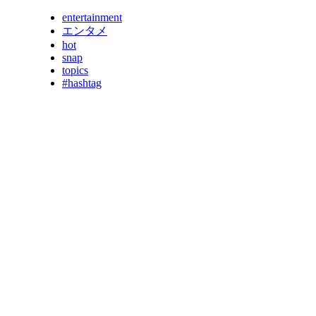
entertainment
エンタメ
hot
snap
topics
#hashtag