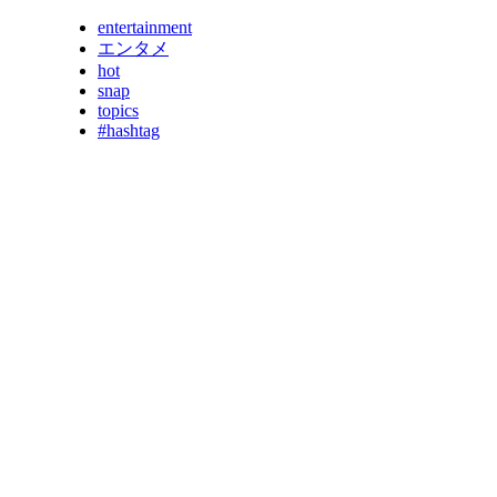
entertainment
エンタメ
hot
snap
topics
#hashtag