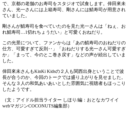
で、京都の老舗のお寿司をスタジオで試食します。倖田來未
さん、光一さんには上箱寿司、剛さんには鯖寿司が用意され
ていました。
剛さんが鯖寿司を食べていたのを見た光一さんは「ねぇ、お
れ鯖寿司…1切れちょうだい」と可愛くおねだり。
この光景について、ファンからは「あの鯖寿司のおねだりの
仕方、可愛すぎて反則‥」「おねだりする光一さん可愛すぎ
か」「まって、今のとこ巻き戻す」などの声が続出していま
した。
倖田來未さんもKinKi Kidsの２人も関西出身ということで波
長が合うのか、今回のトークでは盛り上がりを見せました。
そんな３人の和気あいあいとした雰囲気に視聴者もほっこり
したようです。
（文：アイドル担当ライター しほり/編：おとなカワイイ
webマガジンCOCONUTS編集部）