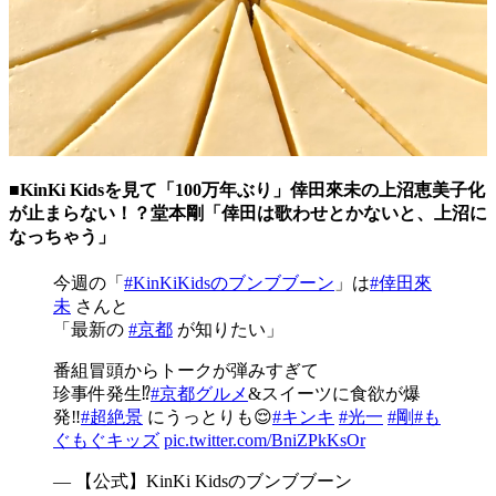
■KinKi Kidsを見て「100万年ぶり」倖田來未の上沼恵美子化
が止まらない！？堂本剛「倖田は歌わせとかないと、上沼に
なっちゃう」
今週の「
#KinKiKidsのブンブブーン
」は
#倖田來
未
さんと
「最新の
#京都
が知りたい」
番組冒頭からトークが弾みすぎて
珍事件発生⁉︎
#京都グルメ
&スイーツに食欲が爆
発‼︎
#超絶景
にうっとりも😌
#キンキ
#光一
#剛
#も
ぐもぐキッズ
pic.twitter.com/BniZPkKsOr
— 【公式】KinKi Kidsのブンブブーン