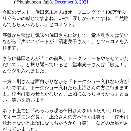
(@bunbuboon_fuji8)
December 3, 2021
今回のゲスト・倖田來未さんはオープニングで「100万年ぶ
りぐらいの感じですよね。いや、寂しかったですね。全然呼
んでもらえへんし…」とコメント。
序盤から飛ばし気味の倖田さんに対して、堂本剛さんは笑い
ながら「声のスピードが上沼恵美子さん！」とツッコミを入
れます。
さらに倖田さんが「この前私、トークショーをやらせていた
だいて…」と振り返っていると、堂本光一さんは「歌え！」
とヤジを入れました。
一方、剛さんは面白がりながら「トークショー入れない方が
いいですよ。トークショー入れたら上沼さんの方に行きます
よ。倖田は歌わせとかないと、上沼になっちゃうから」と言
い、笑いを誘います。
ネット上では「めっちゃ喋る倖田さんをKinKiがいじり倒し
てオープニング長」「上沼さんの方へ行くは笑う」「倖田は
歌わせないと上沼になっちゃうから（笑）」などの反応があ
がっていました。