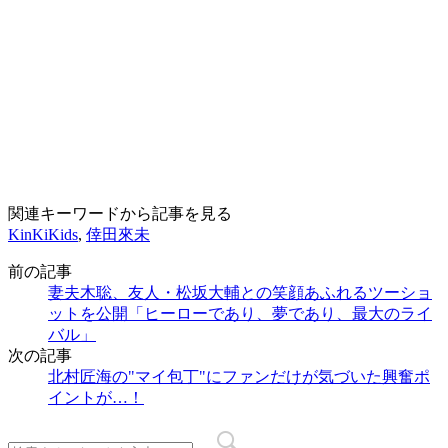
関連キーワードから記事を見る
KinKiKids
,
倖田來未
前の記事
妻夫木聡、友人・松坂大輔との笑顔あふれるツーショ
ットを公開「ヒーローであり、夢であり、最大のライ
バル」
次の記事
北村匠海の"マイ包丁"にファンだけが気づいた興奮ポ
イントが…！