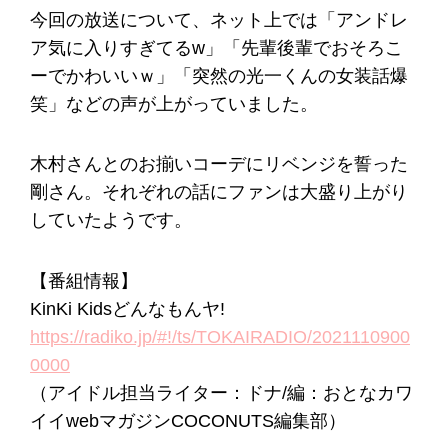
今回の放送について、ネット上では「アンドレ
ア気に入りすぎてるw」「先輩後輩でおそろこ
ーでかわいいｗ」「突然の光一くんの女装話爆
笑」などの声が上がっていました。
木村さんとのお揃いコーデにリベンジを誓った
剛さん。それぞれの話にファンは大盛り上がり
していたようです。
【番組情報】
KinKi Kidsどんなもんヤ!
https://radiko.jp/#!/ts/TOKAIRADIO/2021110900
0000
（アイドル担当ライター：ドナ/編：おとなカワ
イイwebマガジンCOCONUTS編集部）