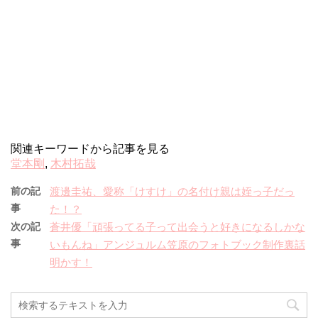
関連キーワードから記事を見る
堂本剛
,
木村拓哉
前の記
渡邊圭祐、愛称「けすけ」の名付け親は姪っ子だっ
事
た！？
次の記
蒼井優「頑張ってる子って出会うと好きになるしかな
事
いもんね」アンジュルム笠原のフォトブック制作裏話
明かす！