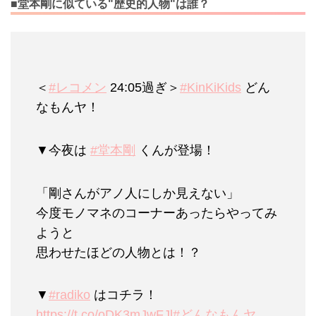
■堂本剛に似ている"歴史的人物"は誰？
＜
#レコメン
24:05過ぎ＞
#KinKiKids
どん
なもんヤ！
▼今夜は
#堂本剛
くんが登場！
「剛さんがアノ人にしか見えない」
今度モノマネのコーナーあったらやってみ
ようと
思わせたほどの人物とは！？
▼
#radiko
はコチラ！
https://t.co/oDK3mJwFJl
#どんなもんヤ