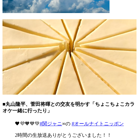
■丸山隆平、菅田将暉との交友を明かす「ちょこちょこカラ
オケ一緒に行ったり」
🖤💜🧡💙💚
#関ジャニ
∞の
#オールナイトニッポン
2時間の生放送ありがとうございました！！