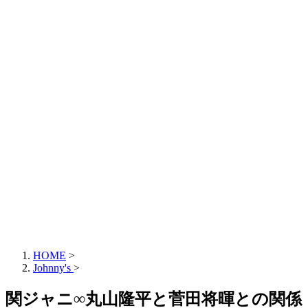
HOME
>
Johnny's
>
関ジャニ∞丸山隆平と菅田将暉との関係