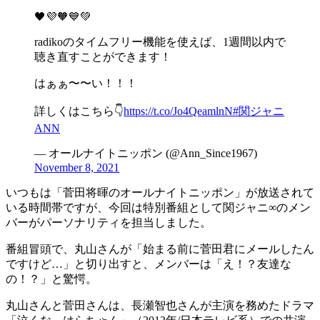
🖤💜🧡💙💚
radikoのタイムフリー機能を使えば、1週間以内で
聴き直すことができます！
はぁぁ〜〜い！！！
詳しくはこちら👇
https://t.co/Jo4QeamlnN
#関ジャニ
ANN
— オールナイトニッポン (@Ann_Since1967)
November 8, 2021
いつもは「菅田将暉のオールナイトニッポン」が放送されて
いる時間帯ですが、今回は特別番組として関ジャニ∞のメン
バーがパーソナリティを担当しました。
番組冒頭で、丸山さんが「始まる前に菅田君にメールしたん
ですけど…」と切り出すと、メンバーは「え！？友達な
の！？」と驚愕。
丸山さんと菅田さんは、長瀬智也さんが主演を務めたドラマ