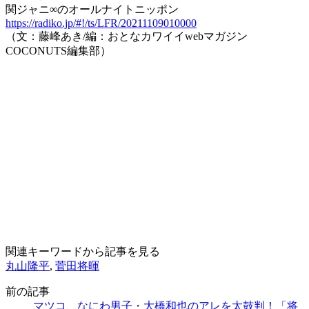
関ジャニ∞のオールナイトニッポン
https://radiko.jp/#!/ts/LFR/20211109010000
（文：藤峰あき/編：おとなカワイイwebマガジン
COCONUTS編集部）
関連キーワードから記事を見る
丸山隆平
,
菅田将暉
前の記事
マツコ、なにわ男子・大橋和也のアレを太鼓判！「将