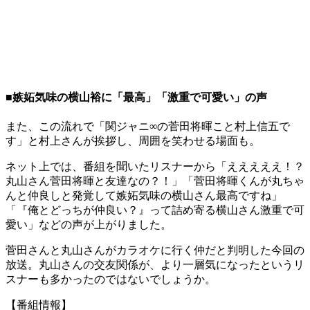
■嫉妬気味の横山裕に「最高」「激重で可愛い」の声
また、この流れで「関ジャニ∞の菅田将暉こと村上信五で
す」と村上さんが挨拶し、周囲を笑わせる場面も。
ネット上では、番組を聞いたリスナーから「えええええ！？
丸山さん菅田将暉と友達なの？！」「菅田将暉くんが丸ちゃ
んと仲良しと発覚して嫉妬気味の横山さん最高ですね」
「『俺とどっちが仲良い？』って詰め寄る横山さん激重で可
愛い」などの声が上がりました。
菅田さんと丸山さんがカラオケに行く仲だと判明した今回の
放送。丸山さんの交友関係が、より一層気になったというリ
スナーも多かったのではないでしょうか。
【番組情報】