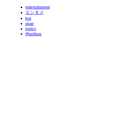
entertainment
エンタメ
hot
snap
topics
#hashtag