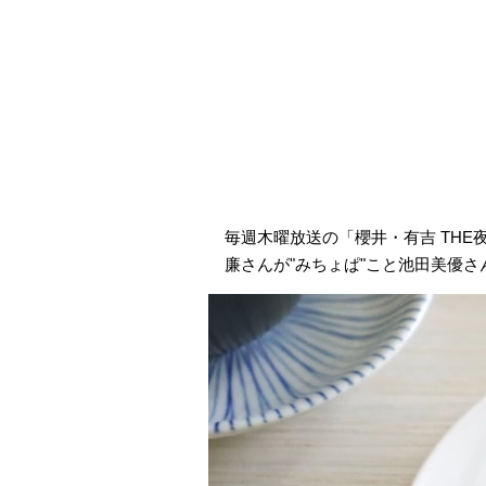
毎週木曜放送の「櫻井・有吉 THE夜会」(
廉さんが"みちょぱ"こと池田美優さ