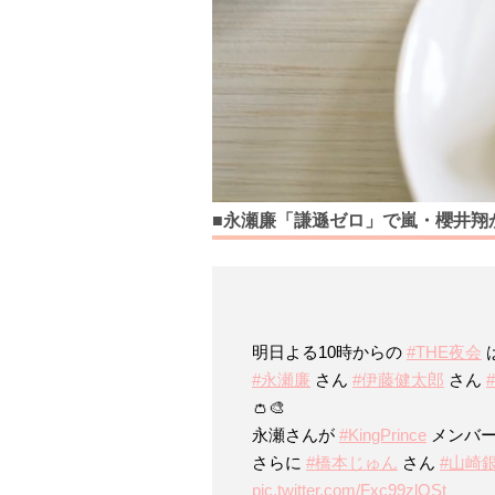
■永瀬廉「謙遜ゼロ」で嵐・櫻井翔
明日よる10時からの
#THE夜会
#永瀬廉
さん
#伊藤健太郎
さん
👛🎨
永瀬さんが
#KingPrince
メンバー
さらに
#橋本じゅん
さん
#山崎
pic.twitter.com/Fxc99zlOSt