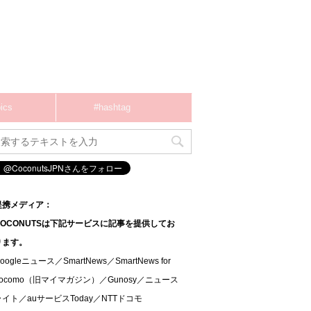
ics
#hashtag
提携メディア：
COCONUTSは下記サービスに記事を提供してお
ります。
oogleニュース／SmartNews／SmartNews for
docomo（旧マイマガジン）／Gunosy／ニュース
ライト／auサービスToday／NTTドコモ