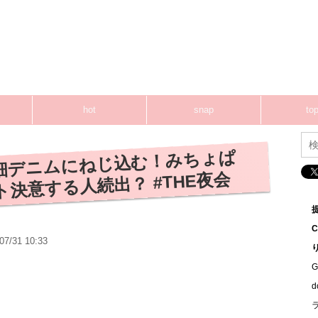
hot
snap
top
細デニムにねじ込む！みちょぱ
決意する人続出？ #THE夜会
07/31 10:33
G