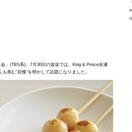
「
P
S
TBS系)。7月30日の放送では、King & Prince永瀬
んも羨む"自慢"を明かして話題になりました。