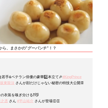
から、まさかの"グーパンチ"！？
は若手&ベテラン俳優の豪華2️⃣本立て🎉
#KingPrince
#坂東龍汰
さんが顔だけじゃない秘密の特技大公開👖
の衣装を嗅ぎ分ける⁉️😼
銀之丞
さん
#平山祐介
さんが登場👏👏