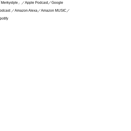
Merkystyle」／Apple Podcast／Google
odcast ／Amazon Alexa／Amazon MUSIC／
potify