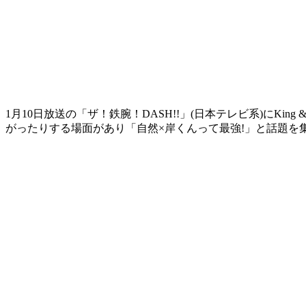
1月10日放送の「ザ！鉄腕！DASH!!」(日本テレビ系)にK
がったりする場面があり「自然×岸くんって最強!」と話題を