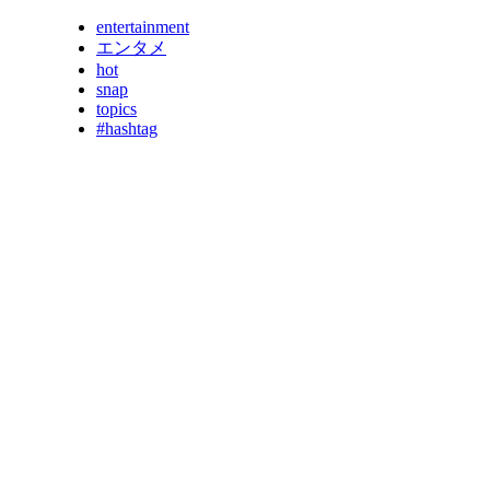
entertainment
エンタメ
hot
snap
topics
#hashtag