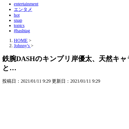
entertainment
エンタメ
hot
snap
topics
#hashtag
HOME
>
Johnny's
>
鉄腕DASHのキンプリ岸優太、天然キ
と…
投稿日：2021/01/11 9:29 更新日：
2021/01/11 9:29