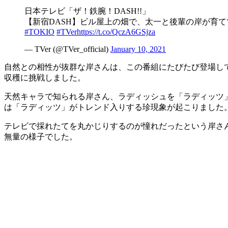
日本テレビ「ザ！鉄腕！DASH!!」
【新宿DASH】ビル屋上の畑で、太一と後輩の岸が育て
#TOKIO
#TVer
https://t.co/QczA6GSjza
— TVer (@TVer_official)
January 10, 2021
自然との相性が抜群な岸さんは、この番組にたびたび登場して
収穫に挑戦しました。
天然キャラで知られる岸さん、ラディッシュを「ラディッツ」
は「ラディッツ」がトレンド入りする珍現象が起こりました
テレビで採れたてを丸かじりするのが憧れだったという岸さ
無量の様子でした。