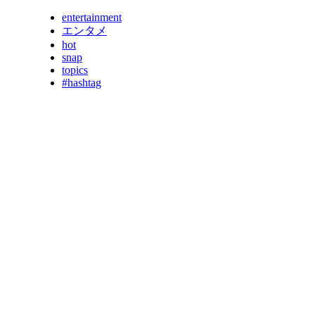
entertainment
エンタメ
hot
snap
topics
#hashtag