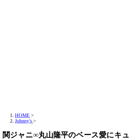
HOME
>
Johnny's
>
関ジャニ∞丸山隆平のベース愛にキュ