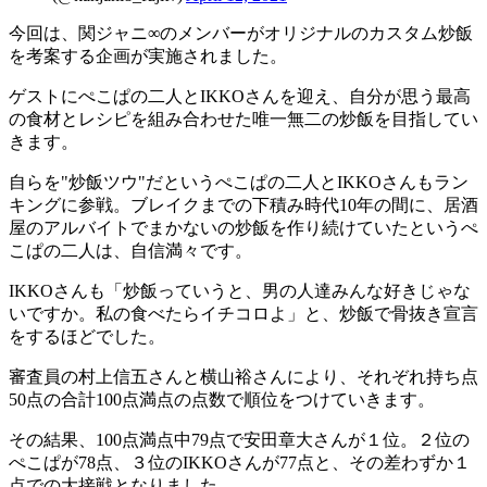
今回は、関ジャニ∞のメンバーがオリジナルのカスタム炒飯
を考案する企画が実施されました。
ゲストにぺこぱの二人とIKKOさんを迎え、自分が思う最高
の食材とレシピを組み合わせた唯一無二の炒飯を目指してい
きます。
自らを"炒飯ツウ"だというぺこぱの二人とIKKOさんもラン
キングに参戦。ブレイクまでの下積み時代10年の間に、居酒
屋のアルバイトでまかないの炒飯を作り続けていたというぺ
こぱの二人は、自信満々です。
IKKOさんも「炒飯っていうと、男の人達みんな好きじゃな
いですか。私の食べたらイチコロよ」と、炒飯で骨抜き宣言
をするほどでした。
審査員の村上信五さんと横山裕さんにより、それぞれ持ち点
50点の合計100点満点の点数で順位をつけていきます。
その結果、100点満点中79点で安田章大さんが１位。２位の
ぺこぱが78点、３位のIKKOさんが77点と、その差わずか１
点での大接戦となりました。