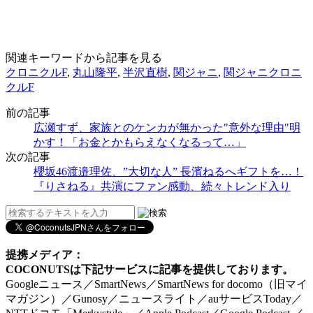
関連キーワードから記事を見る
クロニクルF
,
丸山隆平
,
半沢直樹
,
関ジャニ
,
関ジャニクロニ
クルF
前の記事
広瀬すず、家族とのケンカが無かった"意外な理由"明
かす！「お金とかもらえなくなるって…」
次の記事
櫻坂46渡邉理佐、”大切な人” 長濱ねるへギフトを…！
『りさねる』共演にファン感動、続々トレンド入り
提携メディア：
COCONUTSは下記サービスに記事を提供しております。
Googleニュース／SmartNews／SmartNews for docomo（旧マイ
マガジン）／Gunosy／ニュースライト／auサービスToday／