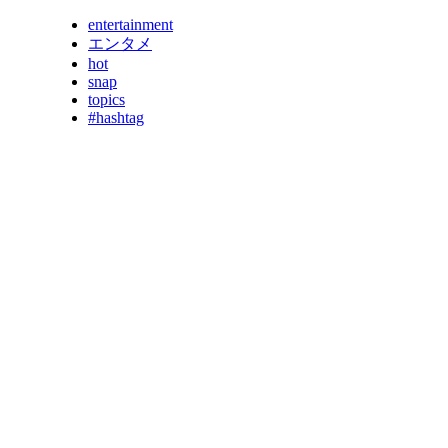
entertainment
エンタメ
hot
snap
topics
#hashtag