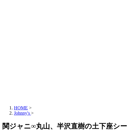
HOME
>
Johnny's
>
関ジャニ∞丸山、半沢直樹の土下座シー