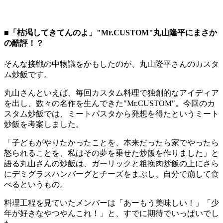
■「枯渇してきてんのよ」"Mr.CUSTOM"丸山隆平にまさか
の酷評！？
そんな接戦の中物議をかもしたのが、丸山隆平さんのカスタ
ム炒飯です。
丸山さんといえば、毎回カスタム料理で独創的なアイディア
を出し、数々の名作を生んできた"Mr.CUSTOM"。今回のカ
スタム炒飯では、ミートパスタから発想を得たというミート
炒飯を考案しました。
「子どもがやりたかったことを、本来だったら家でやったら
怒られることを、私はその夢を乗せた炒飯を作りました」と
語る丸山さんの炒飯は、ガーリックと粗挽肉炒飯の上にさら
にデミグラスハンバーグとチーズをまぶし、自分で崩して食
べるというもの。
料理工程を見ていたメンバーは「あーもう美味しい！」「少
年が好きなやつやんこれ！」と、すでに期待でいっぱいでし