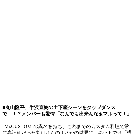
■丸山隆平、半沢直樹の土下座シーンをタップダンス
で…！？メンバーも驚愕「なんでも出来んなぁマルって！」
"Mr.CUSTOM"の異名を持ち、これまでのカスタム料理で常
に高評価だった丸山さんのまさかの結果に、ネットでは「横