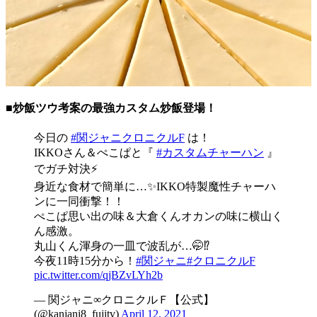
■炒飯ツウ考案の最強カスタム炒飯登場！
今日の
#関ジャニクロニクルF
は！
IKKOさん＆ぺこぱと『
#カスタムチャーハン
』
でガチ対決⚡️
身近な食材で簡単に…✨IKKO特製魔性チャーハ
ンに一同衝撃！！
ぺこぱ思い出の味＆大倉くんオカンの味に横山く
ん感激。
丸山くん渾身の一皿で波乱が…🤭⁉️
今夜11時15分から！
#関ジャニ
#クロニクルF
pic.twitter.com/qjBZvLYh2b
— 関ジャニ∞クロニクルＦ【公式】
(@kanjani8_fujitv)
April 12, 2021