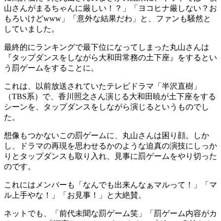
山さんがまるちゃんに厳しい！？」「ヨコヒナ厳しない？お
もろいけどwww」「意外な結果だわ」と、ファンも騒然と
していました。
最終的にランキングで最下位になってしまった丸山さんは
『タップダンスをしながら大和田常務の土下座』をするとい
う罰ゲームをすることに。
これは、以前放送されていたテレビドラマ「半沢直樹」
（TBS系）で、香川照之さん演じる大和田暁が土下座をする
シーンを、タップダンスをしながら演じるというものでし
た。
想像もつかないこの罰ゲームに、丸山さんは困り顔。しか
し、ドラマの再現を思わせるかのような迫真の演技にしっか
りとタップダンスも取り入れ、見事に罰ゲームをやり切った
のです。
これにはメンバーも「なんでも出来んなぁマルって！」「マ
ル上手やな！」「お見事！」と大絶賛。
ネットでも、「前代未聞な罰ゲーム笑」「罰ゲーム内容がカ