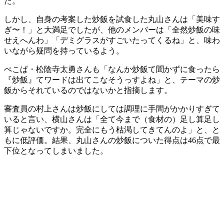
た。
しかし、自身の考案した炒飯を試食した丸山さんは「美味す
ぎ〜！」と大満足でしたが、他のメンバーは「全然炒飯の味
せえへんわ」「デミグラスがすごいたってくるね」と、味わ
いながら疑問を持っているよう。
ぺこぱ・松陰寺太勇さんも「なんか炒飯て聞かずに食ったら
『炒飯』てワードは出てこなそうっすよね」と、テーマの炒
飯からそれているのではないかと指摘します。
審査員の村上さんは炒飯にしては調理に手間がかかりすぎて
いると言い、横山さんは「全て今まで（食材の）足し算足し
算じゃないですか。完全にもう枯渇してきてんのよ」と、と
もに低評価。結果、丸山さんの炒飯についた得点は46点で最
下位となってしまいました。