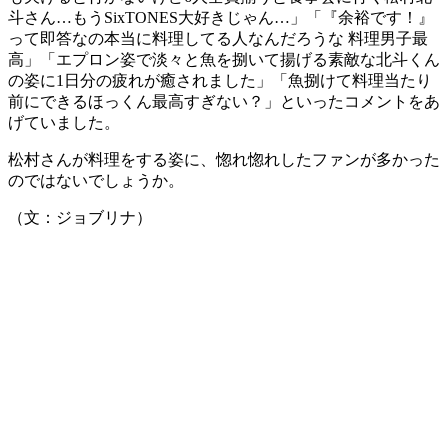
斗さん…もうSixTONES大好きじゃん…」「『余裕です！』
って即答なの本当に料理してる人なんだろうな 料理男子最
高」「エプロン姿で淡々と魚を捌いて揚げる素敵な北斗くん
の姿に1日分の疲れが癒されました」「魚捌けて料理当たり
前にできるほっくん最高すぎない？」といったコメントをあ
げていました。
松村さんが料理をする姿に、惚れ惚れしたファンが多かった
のではないでしょうか。
（文：ジョブリナ）