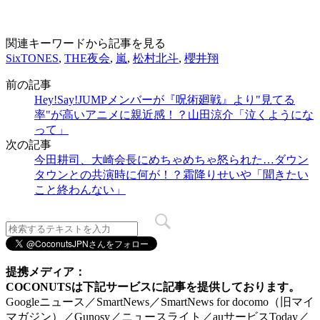
関連キーワードから記事を見る
SixTONES
,
THE夜会
,
嵐
,
松村北斗
,
櫻井翔
前の記事
Hey!Say!JUMPメンバーが『呪術廻戦』より"見てる
率"が高いアニメに親近感！？山田涼介「泣くようにな
って」
次の記事
今田耕司、大崎会長にめちゃめちゃ怒られた…ダウン
タウンとの共演時に何が！？霜降りせいや「聞きたい
こと終わんない」
提携メディア：
COCONUTSは下記サービスに記事を提供しております。
Googleニュース／SmartNews／SmartNews for docomo（旧マイ
マガジン）／Gunosy／ニュースライト／auサービスToday／