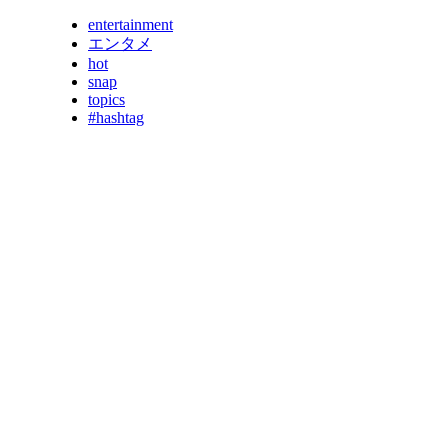
entertainment
エンタメ
hot
snap
topics
#hashtag