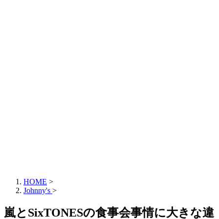
HOME
>
Johnny's
>
嵐とSixTONESの食事会事情に大きな違