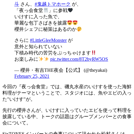
斗
さん、
#鬼越トマホーク
が、
「夜っ会食堂
」に参戦
いけすに入った魚で、
華麗な包丁さばきを披露
櫻井シェフに秘策はあるのか
さらに
#LittleGleeMonster
が
意外と知られていない
下積み時代の苦労をぶっちゃけます
お楽しみに
pic.twitter.com/8T2byRW5OS
— 櫻井・有吉THE夜会【公式】 (@theyakai)
February 25, 2021
今回の『夜っ会食堂』では、磯丸水産のいけすを使った海鮮
料理がテーマということで、スタジオには、魚やエビの入っ
た"いけす"が。
先行の櫻井さんが、いけすに入っていたエビを使って料理を
披露している中、トークの話題はグループメンバーとの食事
会について。
SixTONESメンバーとの食事について訊かれた松村さんは