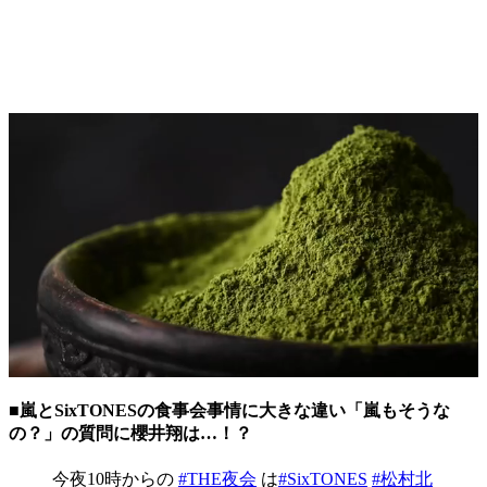
■嵐とSixTONESの食事会事情に大きな違い「嵐もそうな
の？」の質問に櫻井翔は…！？
今夜10時からの
#THE夜会
は
#SixTONES
#松村北