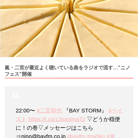
嵐・二宮が最近よく聴いている曲をラジオで流す…"ニノ
フェス"開催
22:00〜
#二宮和也
『BAY STORM』
#ベイ
スト
https://t.co/13saximaTz
▽どうか穏便
に！の巻▽メッセージはこちら
⇒nino@bayfm.co.jp
#bayfm
#radiko
#嵐