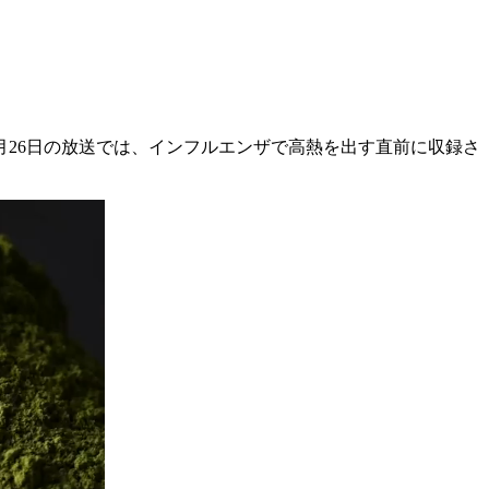
月26日の放送では、インフルエンザで高熱を出す直前に収録さ