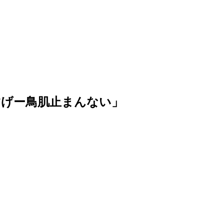
すげー鳥肌止まんない」