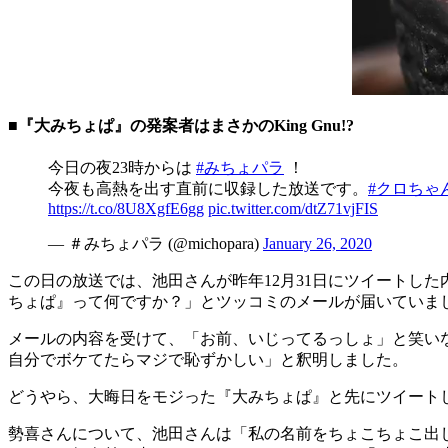
■『大みちょぱ』の発案者はまさかのKing Gnu!?
今日の夜23時からは
#みちょパラ
！
今夜も高熱を出す直前に収録した放送です。
#クロちゃ
https://t.co/8U8XgfE6gg
pic.twitter.com/dtZ71vjFIS
— ＃みちょパラ (@michopara)
January 26, 2020
この日の放送では、池田さんが昨年12月31日にツイートし
ちょぱ』って何ですか？」とツッコミのメールが届いていま
メールの内容を受けて、「お前、いじってるっしょ」と笑い
自分でボケてたらマジで恥ずかしい」と釈明しました。
どうやら、大晦日をモジった『大みちょぱ』と先にツイートして
勢喜さんについて、池田さんは「私の名前をちょこちょこ出