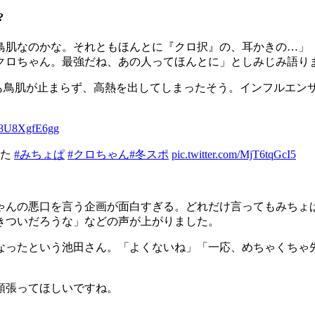
?
鳥肌なのかな。それともほんとに『クロ択』の、耳かきの…」
クロちゃん。最強だね、あの人ってほんとに」としみじみ語り
た後も鳥肌が止まらず、高熱を出してしまったそう。インフルエ
co/8U8XgfE6gg
した
#みちょぱ
#クロちゃん
#冬スポ
pic.twitter.com/MjT6tqGcI5
ゃんの悪口を言う企画が面白すぎる。どれだけ言ってもみちょ
きついだろうな」などの声が上がりました。
なったという池田さん。「よくないね」「一応、めちゃくちゃ
頑張ってほしいですね。