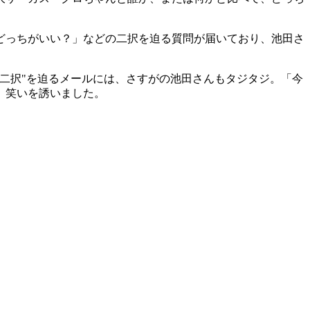
どっちがいい？」などの二択を迫る質問が届いており、池田さ
二択"を迫るメールには、さすがの池田さんもタジタジ。「今
、笑いを誘いました。