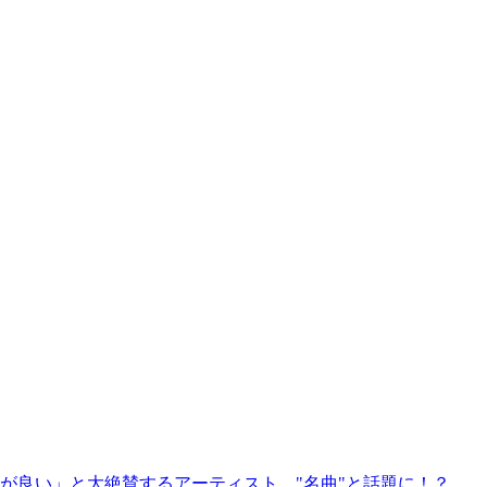
が良い」と大絶賛するアーティスト…"名曲"と話題に！？