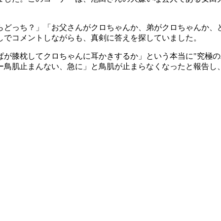
らどっち？」「お父さんがクロちゃんか、弟がクロちゃんか、
しでコメントしながらも、真剣に答えを探していました。
ぱが膝枕してクロちゃんに耳かきするか」という本当に"究極の
ー鳥肌止まんない、急に」と鳥肌が止まらなくなったと報告し