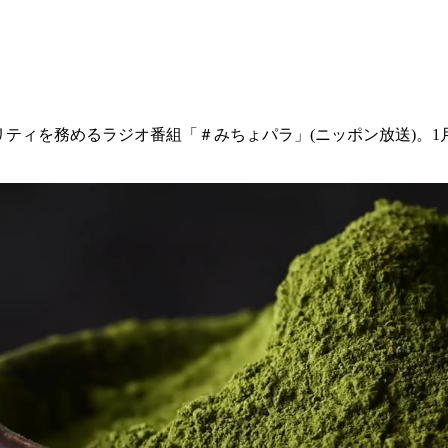
リティを務めるラジオ番組「＃みちょパラ」(ニッポン放送)。1