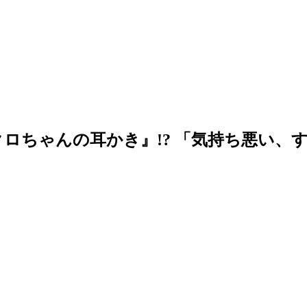
ロちゃんの耳かき』!? 「気持ち悪い、