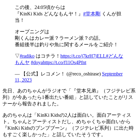
この後、24:05頃からは
『KinKi Kids どんなもんヤ！』
#堂本剛
くんが担
当！
オープニングは
剛くんはカレー派？ラーメン派？の話。
番組後半は釣りや魚に関するメールをご紹介！
▽
#radiko
はコチラ！
https://t.co/j7krH7jELL
#どんな
もんヤ
#doya
https://t.co/f11Os4Pfnt
— 【公式】レコメン！ (@reco_oshirase)
September
11, 2023
先日、あのちゃんがラジオで「『堂本兄弟』（フジテレビ系
列）が今あったら1番出たい番組」と話していたことがリス
ナーから報告されました。
あのちゃんは「KinKi Kidsの2人は面白い。面白アーティス
ト。ちゃんとアーティストだし、めちゃくちゃ面白いから
『KinKi Kidsのブンブブーン』（フジテレビ系列）に出た時
もすごく楽しかった」と話していたそうです。