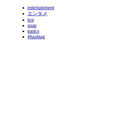
entertainment
エンタメ
hot
snap
topics
#hashtag