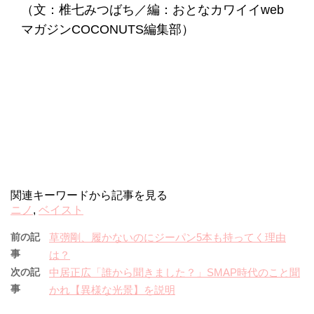
（文：椎七みつばち／編：おとなカワイイweb
マガジンCOCONUTS編集部）
関連キーワードから記事を見る
ニノ
,
ベイスト
前の記
草彅剛、履かないのにジーパン5本も持ってく理由
事
は？
次の記
中居正広「誰から聞きました？」SMAP時代のこと聞
事
かれ【異様な光景】を説明