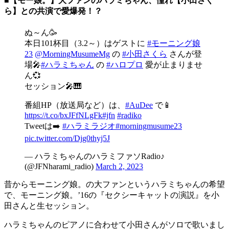
■【モー娘。】大ファンのハラミちゃん、憧れ【小田さく
ら】との共演で愛爆発！？
ぬ～ん🥳
本日101杯目（3.2～）はゲストに
#モーニング娘
23
@MorningMusumeMg
の
#小田さくら
さんが登
場🎤
#ハラミちゃん
の
#ハロプロ
愛が止まりませ
ん💞
セッション🎤🎹
番組HP（放送局など）は、
#AuDee
で📱
https://t.co/bxJFfNLgFk
#jfn
#radiko
Tweetは➡️
#ハラミラジオ
#morningmusume23
pic.twitter.com/Djg0thyj5J
— ハラミちゃんのハラミファソRadio♪
(@JFNharami_radio)
March 2, 2023
昔からモーニング娘。の大ファンというハラミちゃんの希望
で、モーニング娘。’16の『セクシーキャットの演説』を小
田さんと生セッション。
ハラミちゃんのピアノに合わせて小田さんがソロで歌いまし