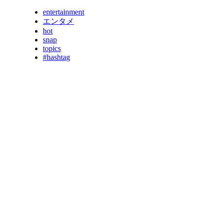
entertainment
エンタメ
hot
snap
topics
#hashtag