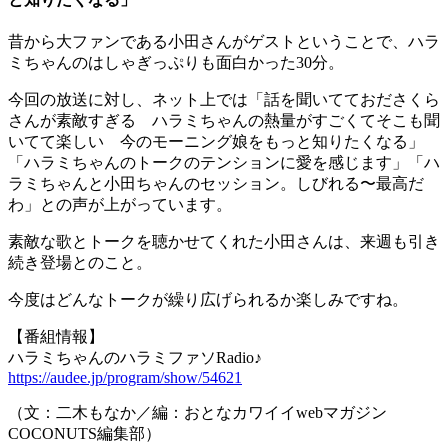
昔から大ファンである小田さんがゲストということで、ハラ
ミちゃんのはしゃぎっぷりも面白かった30分。
今回の放送に対し、ネット上では「話を聞いてておださくら
さんが素敵すぎる ハラミちゃんの熱量がすごくてそこも聞
いてて楽しい 今のモーニング娘をもっと知りたくなる」
「ハラミちゃんのトークのテンションに愛を感じます」「ハ
ラミちゃんと小田ちゃんのセッション。しびれる〜最高だ
わ」との声が上がっています。
素敵な歌とトークを聴かせてくれた小田さんは、来週も引き
続き登場とのこと。
今度はどんなトークが繰り広げられるか楽しみですね。
【番組情報】
ハラミちゃんのハラミファソRadio♪
https://audee.jp/program/show/54621
（文：二木もなか／編：おとなカワイイwebマガジン
COCONUTS編集部）