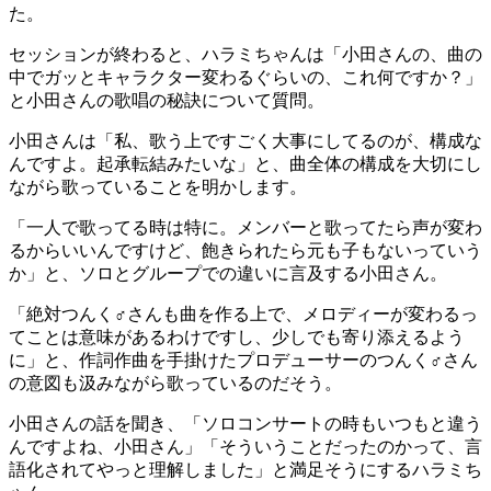
た。
セッションが終わると、ハラミちゃんは「小田さんの、曲の
中でガッとキャラクター変わるぐらいの、これ何ですか？」
と小田さんの歌唱の秘訣について質問。
小田さんは「私、歌う上ですごく大事にしてるのが、構成な
んですよ。起承転結みたいな」と、曲全体の構成を大切にし
ながら歌っていることを明かします。
「一人で歌ってる時は特に。メンバーと歌ってたら声が変わ
るからいいんですけど、飽きられたら元も子もないっていう
か」と、ソロとグループでの違いに言及する小田さん。
「絶対つんく♂さんも曲を作る上で、メロディーが変わるっ
てことは意味があるわけですし、少しでも寄り添えるよう
に」と、作詞作曲を手掛けたプロデューサーのつんく♂さん
の意図も汲みながら歌っているのだそう。
小田さんの話を聞き、「ソロコンサートの時もいつもと違う
んですよね、小田さん」「そういうことだったのかって、言
語化されてやっと理解しました」と満足そうにするハラミち