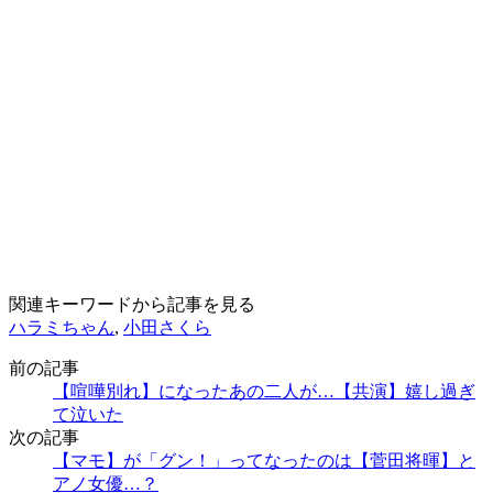
関連キーワードから記事を見る
ハラミちゃん
,
小田さくら
前の記事
【喧嘩別れ】になったあの二人が…【共演】嬉し過ぎ
て泣いた
次の記事
【マモ】が「グン！」ってなったのは【菅田将暉】と
アノ女優…？