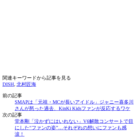
関連キーワードから記事を見る
DISH
,
北村匠海
前の記事
SMAPは「元祖・MCが長いアイドル」ジャニー喜多川
さんが怒った過去、KinKi Kidsファンが反応するワケ
次の記事
堂本剛「泣かずにはいれない」V6解散コンサートで目
にした“ファンの姿”…それぞれの想いにファンも感
涙！