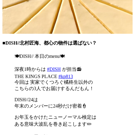
■DISH//北村匠海、都心の物件は選ばない？
🍽DISH// 本日のmenu🍽
深夜1時からは
#DISH
が担当📻
THE KINGS PLACE
#kp813
今回は 実家でくつろぐ橘柊生以外の
こちらの3人でお届けするんだもん！
DISH//24は
年末のメンバーに24秒だけ密着👮
お年玉をかけたニューノーマル検定は
ある意味大波乱を巻き起こします✏️