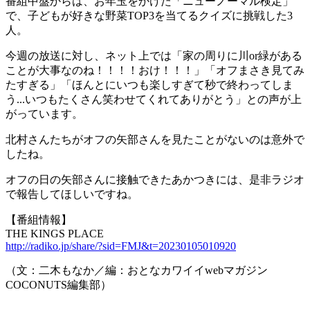
番組中盤からは、お年玉をかけた「ニューノーマル検定」
で、子どもが好きな野菜TOP3を当てるクイズに挑戦した3
人。
今週の放送に対し、ネット上では「家の周りに川or緑がある
ことが大事なのね！！！！おけ！！！」「オフまさき見てみ
たすぎる」「ほんとにいつも楽しすぎて秒で終わってしま
う...いつもたくさん笑わせてくれてありがとう」との声が上
がっています。
北村さんたちがオフの矢部さんを見たことがないのは意外で
したね。
オフの日の矢部さんに接触できたあかつきには、是非ラジオ
で報告してほしいですね。
【番組情報】
THE KINGS PLACE
http://radiko.jp/share/?sid=FMJ&t=20230105010920
（文：二木もなか／編：おとなカワイイwebマガジン
COCONUTS編集部）