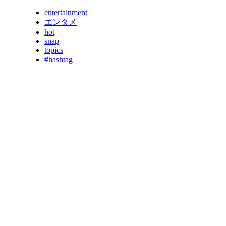
entertainment
エンタメ
hot
snap
topics
#hashtag