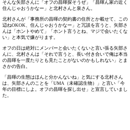
そんな矢部さんに「オフの昌暉探そうぜ」「昌暉ん家の近く
住んじゃおうかなー」と北村さんと泉さん。
北村さんが「事務所の昌暉の契約書の住所とか載せて、この
辺ねOKOK、住んじゃおうかなー」と冗談を言うと、矢部さ
んは「ホントやめて」「ホント言うとね、マジで会いたくな
い」と本気で嫌がります。
オフの日は絶対にメンバーと会いたくないと言い張る矢部さ
んに、北村さんは「それで言うと、長い付き合いで俺は本当
の昌暉を一度たりとも見たことがないのかもしれない」とま
さかの告白。
「昌暉の生態はほんと分かんないね」と気にする北村さん
は、矢部さんのことを「UMA（未確認生物）」と言い「今
年の目標にしよ。オフの昌暉を探し出せ」と宣言していまし
た。