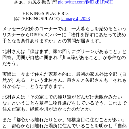
さぁ、お尻を振るぞ❗️
pic.twitter.com/jMDgE1Ry8H
— THE KINGS PLACE 813
(@THEKINGSPLACE)
January 4, 2023
メッセージ紹介のコーナーでは、一人暮らしを始めるという
リスナーからDISH//メンバーに「物件を探すにあたって決め
手となる条件ありますか」との質問が届きます。
北村さんは「僕はまず、家の回りにグリーンがあること」と
回答。周囲が自然に囲まれ「川or緑があること」が条件なの
だそう。
実際に「今まで住んだ家基本的に、最初の家以外は全部（自
然が）ある」という北村さん。泉さんと矢部さんも「それも
分かるなー」とうなずきます。
北村さんは「その家までの帰り道がどんだけ素敵かみたい
な」ということを基準に物件選びをしているそう。これまで
住んだ家も、緑道や川が近かったのだとか。
また「都心から離れたりとか。結構遠目に住むことが多い」
と、都心からは離れた場所に住んでいることを明かし「自然