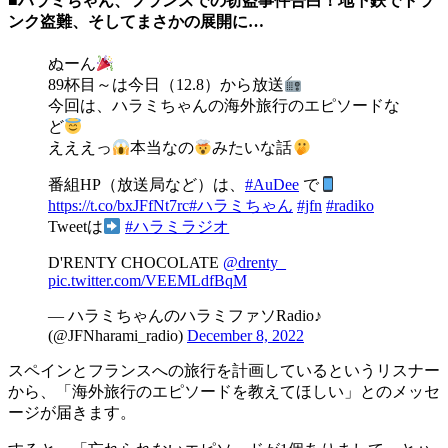
■ハラミちゃん、フランスでの窃盗事件告白！地下鉄でトラ
ンク盗難、そしてまさかの展開に…
ぬーん
89杯目～は今日（12.8）から放送
今回は、ハラミちゃんの海外旅行のエピソードな
ど
えええっ
本当なの
みたいな話
番組HP（放送局など）は、
#AuDee
で
https://t.co/bxJFfNt7rc
#ハラミちゃん
#jfn
#radiko
Tweetは
#ハラミラジオ
D'RENTY CHOCOLATE
@drenty_
pic.twitter.com/VEEMLdfBqM
— ハラミちゃんのハラミファソRadio♪
(@JFNharami_radio)
December 8, 2022
スペインとフランスへの旅行を計画しているというリスナー
から、「海外旅行のエピソードを教えてほしい」とのメッセ
ージが届きます。