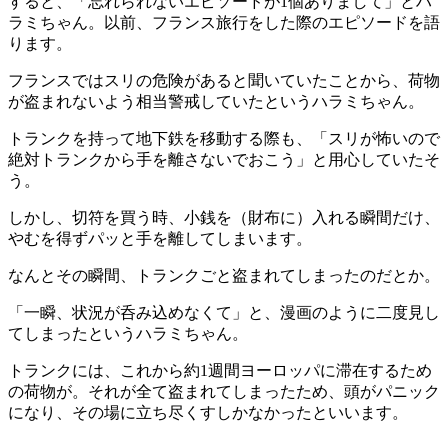
すると、「忘れられないエピソードが1個ありまして」とハ
ラミちゃん。以前、フランス旅行をした際のエピソードを語
ります。
フランスではスリの危険があると聞いていたことから、荷物
が盗まれないよう相当警戒していたというハラミちゃん。
トランクを持って地下鉄を移動する際も、「スリが怖いので
絶対トランクから手を離さないでおこう」と用心していたそ
う。
しかし、切符を買う時、小銭を（財布に）入れる瞬間だけ、
やむを得ずパッと手を離してしまいます。
なんとその瞬間、トランクごと盗まれてしまったのだとか。
「一瞬、状況が呑み込めなくて」と、漫画のように二度見し
てしまったというハラミちゃん。
トランクには、これから約1週間ヨーロッパに滞在するため
の荷物が。それが全て盗まれてしまったため、頭がパニック
になり、その場に立ち尽くすしかなかったといいます。