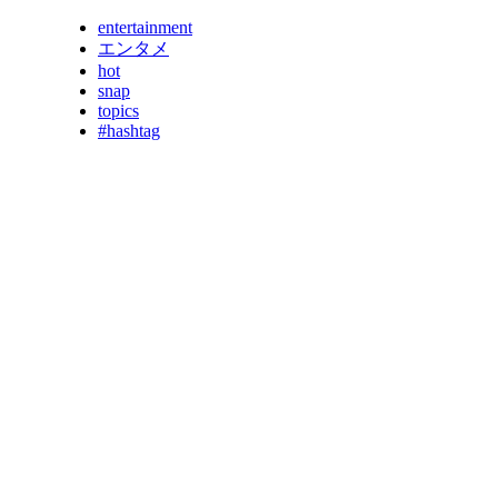
entertainment
エンタメ
hot
snap
topics
#hashtag