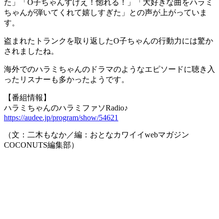
た」「O子ちゃんすげえ！惚れる！」「大好きな曲をハラミ
ちゃんが弾いてくれて嬉しすぎた」との声が上がっていま
す。
盗まれたトランクを取り返したO子ちゃんの行動力には驚か
されましたね。
海外でのハラミちゃんのドラマのようなエピソードに聴き入
ったリスナーも多かったようです。
【番組情報】
ハラミちゃんのハラミファソRadio♪
https://audee.jp/program/show/54621
（文：二木もなか／編：おとなカワイイwebマガジン
COCONUTS編集部）