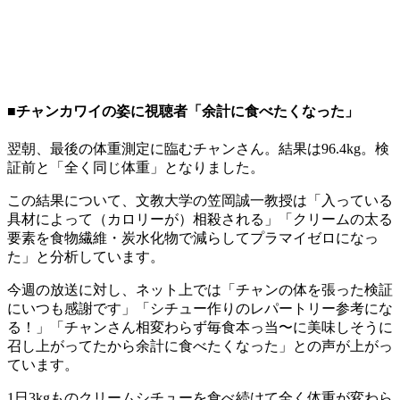
■チャンカワイの姿に視聴者「余計に食べたくなった」
翌朝、最後の体重測定に臨むチャンさん。結果は96.4kg。検
証前と「全く同じ体重」となりました。
この結果について、文教大学の笠岡誠一教授は「入っている
具材によって（カロリーが）相殺される」「クリームの太る
要素を食物繊維・炭水化物で減らしてプラマイゼロになっ
た」と分析しています。
今週の放送に対し、ネット上では「チャンの体を張った検証
にいつも感謝です」「シチュー作りのレパートリー参考にな
る！」「チャンさん相変わらず毎食本っ当〜に美味しそうに
召し上がってたから余計に食べたくなった」との声が上がっ
ています。
1日3kgものクリームシチューを食べ続けて全く体重が変わら