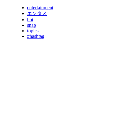
entertainment
エンタメ
hot
snap
topics
#hashtag