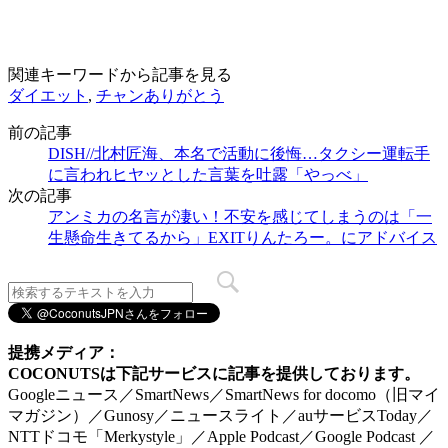
関連キーワードから記事を見る
ダイエット
,
チャンありがとう
前の記事
DISH//北村匠海、本名で活動に後悔…タクシー運転手
に言われヒヤッとした言葉を吐露「やっべ」
次の記事
アンミカの名言が凄い！不安を感じてしまうのは「一
生懸命生きてるから」EXITりんたろー。にアドバイス
提携メディア：
COCONUTSは下記サービスに記事を提供しております。
Googleニュース／SmartNews／SmartNews for docomo（旧マイ
マガジン）／Gunosy／ニュースライト／auサービスToday／
NTTドコモ「Merkystyle」／Apple Podcast／Google Podcast ／