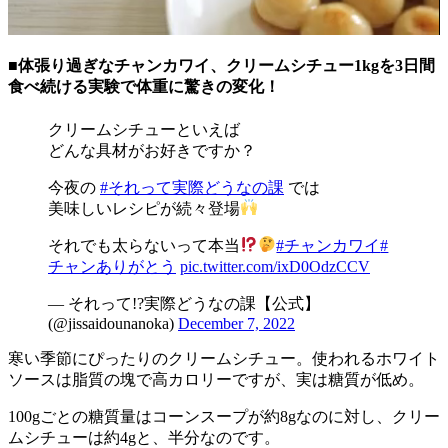
■体張り過ぎなチャンカワイ、クリームシチュー1kgを3日間
食べ続ける実験で体重に驚きの変化！
クリームシチューといえば
どんな具材がお好きですか？
今夜の
#それって実際どうなの課
では
美味しいレシピが続々登場
それでも太らないって本当
#チャンカワイ
#
チャンありがとう
pic.twitter.com/ixD0OdzCCV
— それって!?実際どうなの課【公式】
(@jissaidounanoka)
December 7, 2022
寒い季節にぴったりのクリームシチュー。使われるホワイト
ソースは脂質の塊で高カロリーですが、実は糖質が低め。
100gごとの糖質量はコーンスープが約8gなのに対し、クリー
ムシチューは約4gと、半分なのです。