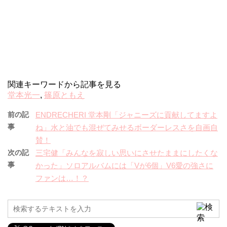
関連キーワードから記事を見る
堂本光一
,
篠原ともえ
前の記
ENDRECHERI 堂本剛「ジャニーズに貢献してますよ
事
ね」水と油でも混ぜてみせるボーダーレスさを自画自
賛！
次の記
三宅健「みんなを寂しい思いにさせたままにしたくな
事
かった」ソロアルバムには「Vが6個」V6愛の強さに
ファンは…！？