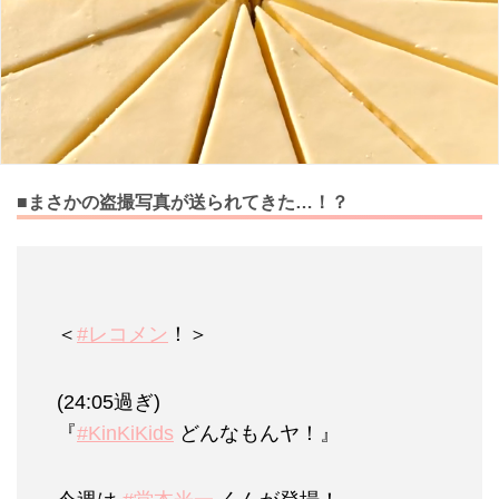
■まさかの盗撮写真が送られてきた…！？
＜
#レコメン
！＞
(24:05過ぎ)
『
#KinKiKids
どんなもんヤ！』