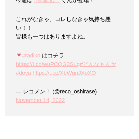
今週は
#堂本光一
くんが登場！
これがなきゃ、コレしなきゃ気持ち悪
い！！
皆様も一つはありますよね。
#radiko
はコチラ！
https://t.co/wuPCQG3Suq
#どんなもんヤ
#doya
https://t.co/XbWgnJXoXO
— レコメン！ (@reco_oshirase)
November 14, 2022