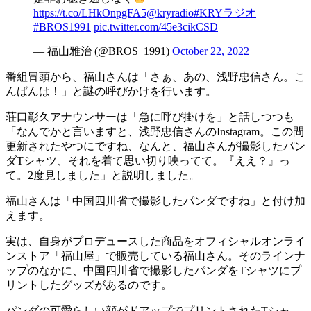
https://t.co/LHkOnpgFA5
@kryradio
#KRYラジオ
#BROS1991
pic.twitter.com/45e3cikCSD
— 福山雅治 (@BROS_1991)
October 22, 2022
番組冒頭から、福山さんは「さぁ、あの、浅野忠信さん。こ
んばんは！」と謎の呼びかけを行います。
荘口彰久アナウンサーは「急に呼び掛けを」と話しつつも
「なんでかと言いますと、浅野忠信さんのInstagram。この間
更新されたやつにですね、なんと、福山さんが撮影したパン
ダTシャツ、それを着て思い切り映ってて。『ええ？』っ
て。2度見しました」と説明しました。
福山さんは「中国四川省で撮影したパンダですね」と付け加
えます。
実は、自身がプロデュースした商品をオフィシャルオンライ
ンストア「福山屋」で販売している福山さん。そのラインナ
ップのなかに、中国四川省で撮影したパンダをTシャツにプ
リントしたグッズがあるのです。
パンダの可愛らしい顔がドアップでプリントされたTシャ