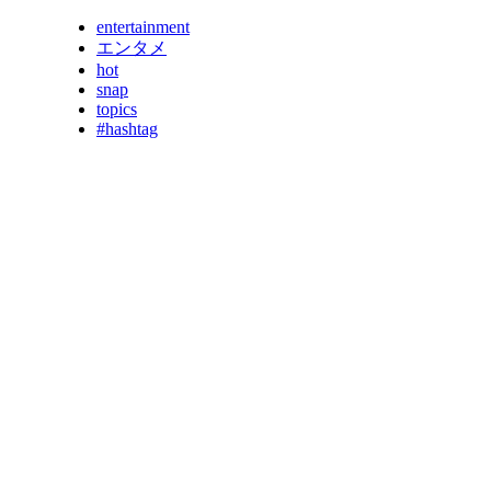
entertainment
エンタメ
hot
snap
topics
#hashtag