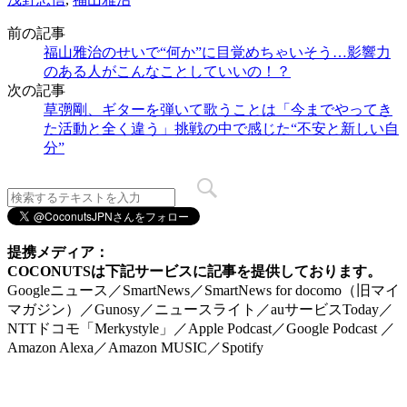
前の記事
福山雅治のせいで“何か”に目覚めちゃいそう…影響力
のある人がこんなことしていいの！？
次の記事
草彅剛、ギターを弾いて歌うことは「今までやってき
た活動と全く違う」挑戦の中で感じた“不安と新しい自
分”
提携メディア：
COCONUTSは下記サービスに記事を提供しております。
Googleニュース／SmartNews／SmartNews for docomo（旧マイ
マガジン）／Gunosy／ニュースライト／auサービスToday／
NTTドコモ「Merkystyle」／Apple Podcast／Google Podcast ／
Amazon Alexa／Amazon MUSIC／Spotify