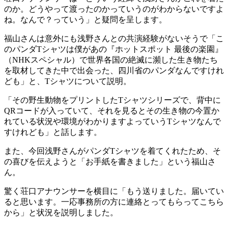
のか。どうやって渡ったのかっていうのがわからないですよ
ね。なんで？っていう」と疑問を呈します。
福山さんは意外にも浅野さんとの共演経験がないそうで「こ
のパンダTシャツは僕があの『ホットスポット 最後の楽園』
（NHKスペシャル）で世界各国の絶滅に瀕した生き物たち
を取材してきた中で出会った、四川省のパンダなんですけれ
ども」と、Tシャツについて説明。
「その野生動物をプリントしたTシャツシリーズで、背中に
QRコードが入っていて、それを見るとその生き物の今置か
れている状況や環境がわかりますよっていうTシャツなんで
すけれども」と話します。
また、今回浅野さんがパンダTシャツを着てくれたため、そ
の喜びを伝えようと「お手紙を書きました」という福山さ
ん。
驚く荘口アナウンサーを横目に「もう送りました。届いてい
ると思います。一応事務所の方に連絡とってもらってこちら
から」と状況を説明しました。