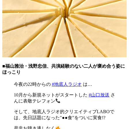
■福山雅治・浅野忠信、共演経験のない二人が褒め合う姿に
ほっこり
今夜の22時からの
#地底人ラジオ
は…
10月から新規ネットがスタートした
#山口放送
さ
んに表敬テレフォン
そして、地底人ラジオ的クリエイティブLABOで
は、先日話題になった"●●食"をついに実食!?
是非お聴き逃しなく