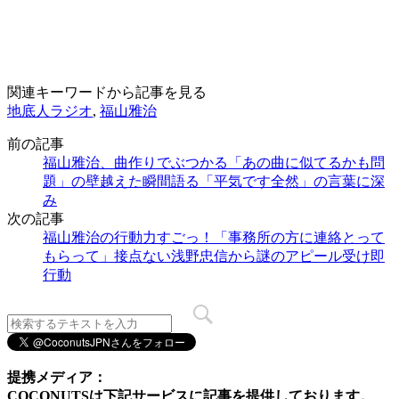
関連キーワードから記事を見る
地底人ラジオ
,
福山雅治
前の記事
福山雅治、曲作りでぶつかる「あの曲に似てるかも問
題」の壁越えた瞬間語る「平気です全然」の言葉に深
み
次の記事
福山雅治の行動力すごっ！「事務所の方に連絡とって
もらって」接点ない浅野忠信から謎のアピール受け即
行動
提携メディア：
COCONUTSは下記サービスに記事を提供しております。