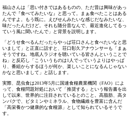
福山さんは「思い付きではあるものの、ただ昔は興味があっ
たんで『食べてみたいな』と思って。まぁ食べたことはある
んですよ。もう既に。えびせんみたいな感じだなみたいな、
味だったんだけど。それも随分昔なんで、最近進化してるっ
ていう風に聞いたんで」と背景を説明します。
「どうせ食べるんだったらやっぱ荘口さんと食べたいなと思
いまして」と正直に話すと、荘口彰久アナウンサーも「まぁ
そうですね。地底人ラジオを聴いている皆さんということで
ね」と反応し「こういうものは1人でっていうよりはやっぱ
り、番組からするほうが何か、楽しいことになるんじゃない
かなと思いまして」と話します。
実際、昆虫食は2013年5月に国連食糧農業機関（FAO）によ
って、食糧問題対処において「推奨する」という報告書を出
して以来、世界的に注目されているとのこと。高脂肪、高タ
ンパクで、ビタミンやミネラル、食物繊維を豊富に含んだ
「高栄養かつ健康的な食糧源」として知られているそうで
す。