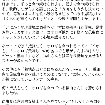
好きです。ずっと食べ続けられます。朝まで食べ続けられ
る。晩酌しながら」と話したあと「方向をもう少し決めたい
ので。毎週コオロギを食べ続ける番組っていう不思議な1ヶ
月くらいが続くんですけど」と、今後の展開も明かします。
「とにかく地球環境に負荷をかけずに養殖された昆虫、是非
お願いします！」と続け、コオロギ以外にも様々な昆虫食に
チャレンジしたいという心境を語りました。
ネット上では「抵抗なくコオロギを食べれるってスゴイか
も」「コオロギ美味しいのかぁ…でも形がまんまのはムリ、
ゼッタイ無理！」など、福山さんとは異なり抵抗を見せるリ
スナーが多かったです。
その他にも「着地点はどこにあるんだろうwww」と、番組
内で昆虫食を食べ続けてどのような“オチ”に持っていくのか
が気になっているリスナーの声も。
何の抵抗もなくコオロギを食べている福山さんには驚かされ
ましたね。
昆虫食に意欲的な福山さんを見ていると“もしかしたら自分