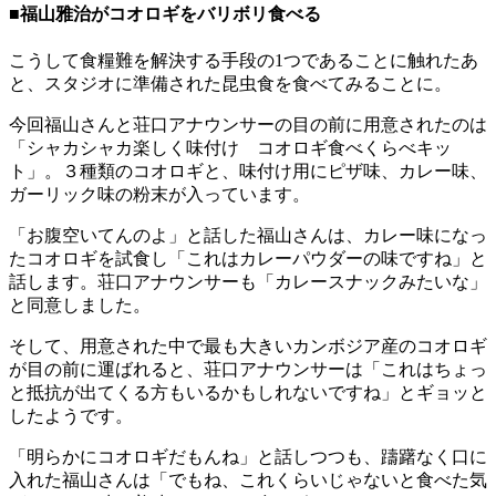
■福山雅治がコオロギをバリボリ食べる
こうして食糧難を解決する手段の1つであることに触れたあ
と、スタジオに準備された昆虫食を食べてみることに。
今回福山さんと荘口アナウンサーの目の前に用意されたのは
「シャカシャカ楽しく味付け コオロギ食べくらべキッ
ト」。３種類のコオロギと、味付け用にピザ味、カレー味、
ガーリック味の粉末が入っています。
「お腹空いてんのよ」と話した福山さんは、カレー味になっ
たコオロギを試食し「これはカレーパウダーの味ですね」と
話します。荘口アナウンサーも「カレースナックみたいな」
と同意しました。
そして、用意された中で最も大きいカンボジア産のコオロギ
が目の前に運ばれると、荘口アナウンサーは「これはちょっ
と抵抗が出てくる方もいるかもしれないですね」とギョッと
したようです。
「明らかにコオロギだもんね」と話しつつも、躊躇なく口に
入れた福山さんは「でもね、これくらいじゃないと食べた気