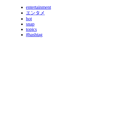
entertainment
エンタメ
hot
snap
topics
#hashtag