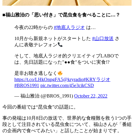
■福山雅治の「思い付き」で昆虫食を食べることに…？
今夜の22時からの
#地底人ラジオ
は…
10月から新規ネットがスタートした
#山口放送
さ
んに表敬テレフォン
そして、地底人ラジオ的クリエイティブLABOで
は、先日話題になった"●●食"をついに実食!?
是非お聴き逃しなく
https://t.co/LHkOnpgFA5
@kryradio
#KRYラジオ
#BROS1991
pic.twitter.com/45e3cikCSD
— 福山雅治 (@BROS_1991)
October 22, 2022
今回の番組では“昆虫食”の話題に。
事の発端は10月8日の放送で、世界的な食糧難を救う1つの手
段として注目されている昆虫食について、福山さんが「番組
の企画内で食べてみたい」と話したことが始まりです。