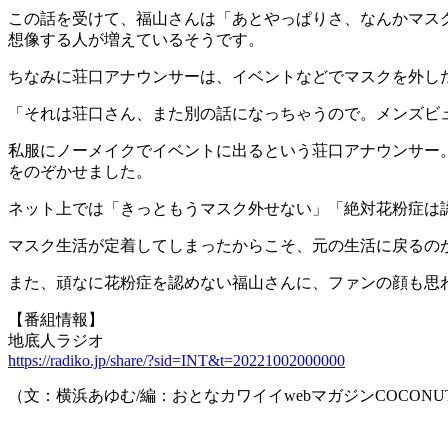
この話を受けて、福山さんは「あとやっぱりさ、なんかマス
想像する人が増えているそうです。
ちなみに荘口アナウンサーは、イベントなどでマスクを外し
「それは荘口さん、また別の話になっちゃうので。メンズビ
私服にノーメイクでイベントに出るという荘口アナウンサー
をのぞかせました。
ネット上では「きっともうマスク外せない」「絶対花粉症は認
マスク生活が定着してしまったからこそ、元の生活に戻るの
また、頑なに花粉症を認めない福山さんに、ファンの顔も思
【番組情報】
地底人ラジオ
https://radiko.jp/share/?sid=INT&t=20221002000000
（文：横浜あゆむ/編：おとなカワイイwebマガジンCOCONU