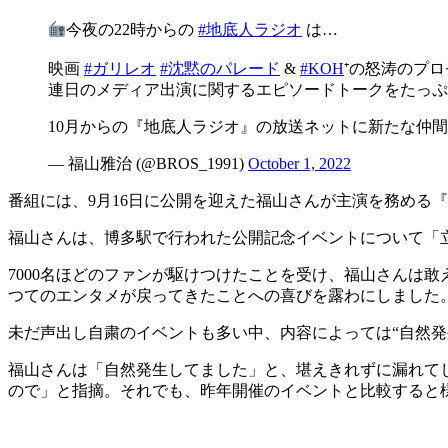
今夜の22時からの
#地底人ラジオ
は…
映画
#ガリレオ
#沈黙のパレード
&
#KOH
⁺の怒涛のプロ
連日のメディア出演に関するエピソードトークをたっぷ
10月からの『地底人ラジオ』の放送ネットに新たな仲
— 福山雅治 (@BROS_1991)
October 1, 2022
番組には、9月16日に公開を迎えた福山さんが主演を務める
福山さんは、博多駅で行われた公開記念イベントについて「
7000名ほどのファンが駆けつけたことを受け、福山さんは
つてのエンタメが戻ってきたことへの喜びを露わにしました
未だ声出し自粛のイベントも多い中、内容によっては“自然発
福山さんは「自然発生してました」と、堪えきれずに漏れて
ので」と指摘。それでも、昨年開催のイベントと比較すると