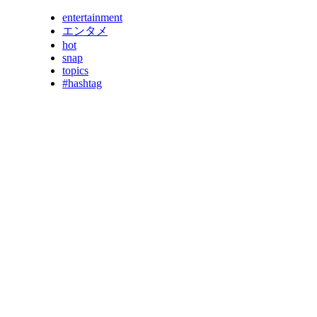
entertainment
エンタメ
hot
snap
topics
#hashtag