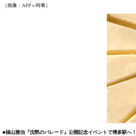
（画像：AFP＝時事）
■福山雅治『沈黙のパレード』公開記念イベントで博多駅へ！お