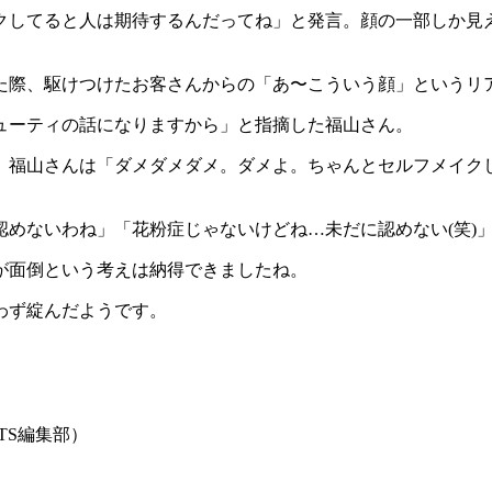
クしてると人は期待するんだってね」と発言。顔の一部しか見
た際、駆けつけたお客さんからの「あ〜こういう顔」というリ
ューティの話になりますから」と指摘した福山さん。
。福山さんは「ダメダメダメ。ダメよ。ちゃんとセルフメイク
めないわね」「花粉症じゃないけどね…未だに認めない(笑)」
が面倒という考えは納得できましたね。
わず綻んだようです。
TS編集部）