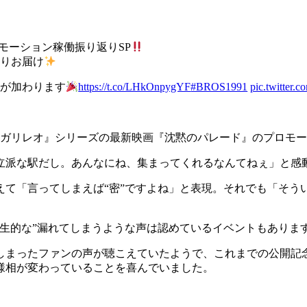
モーション稼働振り返りSP
りお届け
間が加わります
https://t.co/LHkOnpygYF
#BROS1991
pic.twitte
『ガリレオ』シリーズの最新映画『沈黙のパレード』のプロモ
立派な駅だし。あんなにね、集まってくれるなんてねぇ」と感
敢えて「言ってしまえば“密”ですよね」と表現。それでも「そ
。
生的な”漏れてしまうような声は認めているイベントもありま
しまったファンの声が聴こえていたようで、これまでの公開記
様相が変わっていることを喜んでいました。