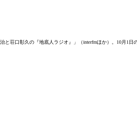
と荘口彰久の『地底人ラジオ』」（interfmほか）。10月