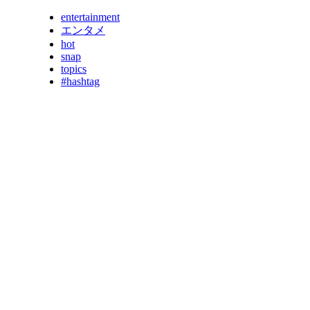
entertainment
エンタメ
hot
snap
topics
#hashtag