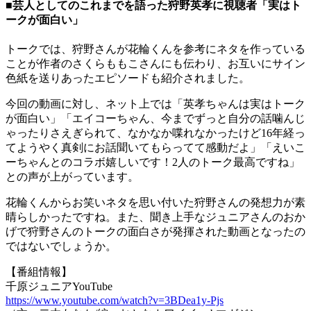
■芸人としてのこれまでを語った狩野英孝に視聴者「実はト
ークが面白い」
トークでは、狩野さんが花輪くんを参考にネタを作っている
ことが作者のさくらももこさんにも伝わり、お互いにサイン
色紙を送りあったエピソードも紹介されました。
今回の動画に対し、ネット上では「英孝ちゃんは実はトーク
が面白い」「エイコーちゃん、今までずっと自分の話噛んじ
ゃったりさえぎられて、なかなか喋れなかったけど16年経っ
てようやく真剣にお話聞いてもらってて感動だよ」「えいこ
ーちゃんとのコラボ嬉しいです！2人のトーク最高ですね」
との声が上がっています。
花輪くんからお笑いネタを思い付いた狩野さんの発想力が素
晴らしかったですね。また、聞き上手なジュニアさんのおか
げで狩野さんのトークの面白さが発揮された動画となったの
ではないでしょうか。
【番組情報】
千原ジュニアYouTube
https://www.youtube.com/watch?v=3BDea1y-Pjs