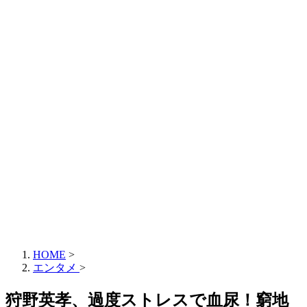
HOME
>
エンタメ
>
狩野英孝、過度ストレスで血尿！窮地