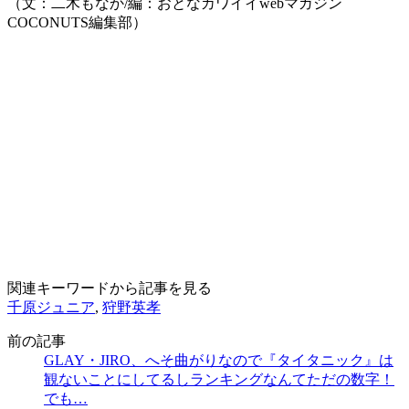
（文：二木もなか/編：おとなカワイイwebマガジン
COCONUTS編集部）
関連キーワードから記事を見る
千原ジュニア
,
狩野英孝
前の記事
GLAY・JIRO、へそ曲がりなので『タイタニック』は
観ないことにしてるしランキングなんてただの数字！
でも…