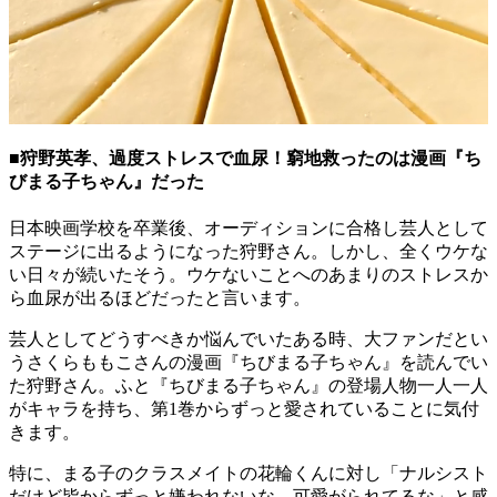
■狩野英孝、過度ストレスで血尿！窮地救ったのは漫画『ち
びまる子ちゃん』だった
日本映画学校を卒業後、オーディションに合格し芸人として
ステージに出るようになった狩野さん。しかし、全くウケな
い日々が続いたそう。ウケないことへのあまりのストレスか
ら血尿が出るほどだったと言います。
芸人としてどうすべきか悩んでいたある時、大ファンだとい
うさくらももこさんの漫画『ちびまる子ちゃん』を読んでい
た狩野さん。ふと『ちびまる子ちゃん』の登場人物一人一人
がキャラを持ち、第1巻からずっと愛されていることに気付
きます。
特に、まる子のクラスメイトの花輪くんに対し「ナルシスト
だけど皆からずっと嫌われないな、可愛がられてるな」と感