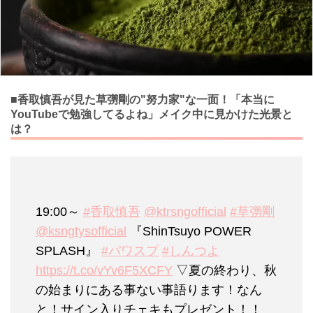
■香取慎吾が見た草彅剛の"努力家"な一面！「本当に
YouTubeで勉強してるよね」メイク中に見かけた光景と
は？
19:00～
#香取慎吾
@ktrsngofficial
#草彅剛
@ksngtysofficial
『ShinTsuyo POWER
SPLASH』
#パワスプ
#しんつよ
https://t.co/vYv6F5XCFY
▽夏の終わり、秋
の始まりにある事ない事語ります！なん
と！サイン入りチェキもプレゼント！！