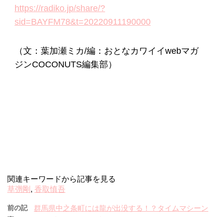
https://radiko.jp/share/?
sid=BAYFM78&t=20220911190000
（文：葉加瀬ミカ/編：おとなカワイイwebマガ
ジンCOCONUTS編集部）
関連キーワードから記事を見る
草彅剛
,
香取慎吾
前の記
群馬県中之条町には龍が出没する！？タイムマシーン