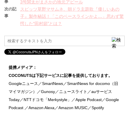
事
3号関太がまさかの地元アピール
次の記
スピッツ草野マサムネ、朝ドラ主題歌『優しいあの
事
子』製作秘話！「このベースラインかよ…」思わず驚
愕した“田村節”とは？
提携メディア：
COCONUTSは下記サービスに記事を提供しております。
Googleニュース／SmartNews／SmartNews for docomo（旧
マイマガジン）／Gunosy／ニュースライト／auサービス
Today／NTTドコモ「Merkystyle」／Apple Podcast／Google
Podcast ／Amazon Alexa／Amazon MUSIC／Spotify