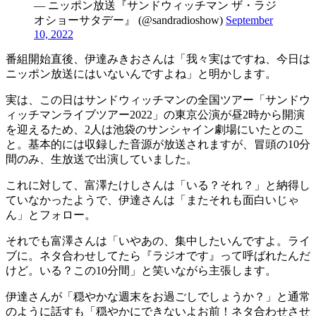
— ニッポン放送『サンドウィッチマン ザ・ラジ
オショーサタデー』 (@sandradioshow)
September
10, 2022
番組開始直後、伊達みきおさんは「我々実はですね、今日は
ニッポン放送にはいないんですよね」と明かします。
実は、この日はサンドウィッチマンの全国ツアー「サンドウ
ィッチマンライブツアー2022」の東京公演が昼2時から開演
を迎えるため、2人は池袋のサンシャイン劇場にいたとのこ
と。基本的には収録した音源が放送されますが、冒頭の10分
間のみ、生放送で出演していました。
これに対して、富澤たけしさんは「いる？それ？」と納得し
ていなかったようで、伊達さんは「またそれも面白いじゃ
ん」とフォロー。
それでも富澤さんは「いやあの、集中したいんですよ。ライ
ブに。ネタ合わせしてたら『ラジオです』って呼ばれたんだ
けど。いる？この10分間」と笑いながら主張します。
伊達さんが「穏やかな週末をお過ごしでしょうか？」と通常
のように話すも「穏やかにできないよお前！ネタ合わせさせ