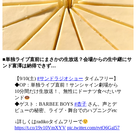
■単独ライブ直前にまさかの生放送？会場からの生中継にサ
ンド富澤は納得できず…
【9/10(土)
#サンドラジオショー
タイムフリー】
◆OP：単独ライブ直前！サンシャイン劇場から
10分間だけ生放送！、無性にドーナツ食べたいサ
ンド
◆ゲスト：BARBEE BOYS
#杏子
さん。声とデ
ビューの秘密、ライブ・舞台でのハプニングetc
↓詳しくはradikoタイムフリーで
https://t.co/19v10VmXYV
pic.twitter.com/rvtO6Gal57