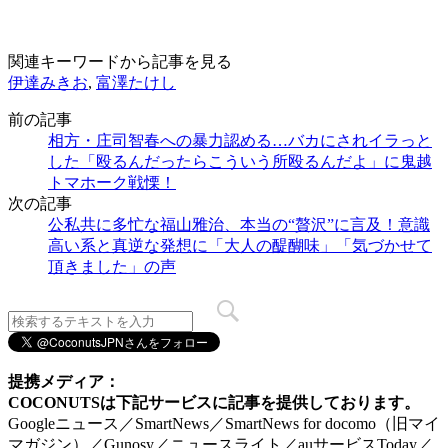
関連キーワードから記事を見る
伊達みきお
,
富澤たけし
前の記事
相方・庄司智春への暴力認める…バカにされイラっと
した「殴るんだったらこういう所殴るんだよ」に鬼越
トマホーク戦慄！
次の記事
公私共に多忙な福山雅治、本当の“贅沢”に言及！意識
高い系と真逆な発想に「大人の醍醐味」「気づかせて
頂きました」の声
提携メディア：
COCONUTSは下記サービスに記事を提供しております。
Googleニュース／SmartNews／SmartNews for docomo（旧マイ
マガジン）／Gunosy／ニュースライト／auサービスToday／