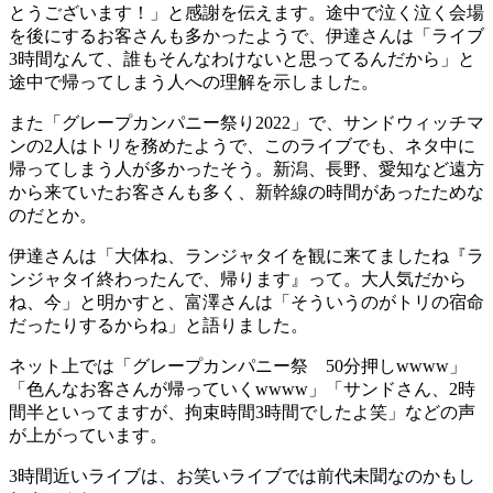
とうございます！」と感謝を伝えます。途中で泣く泣く会場
を後にするお客さんも多かったようで、伊達さんは「ライブ
3時間なんて、誰もそんなわけないと思ってるんだから」と
途中で帰ってしまう人への理解を示しました。
また「グレープカンパニー祭り2022」で、サンドウィッチマ
ンの2人はトリを務めたようで、このライブでも、ネタ中に
帰ってしまう人が多かったそう。新潟、長野、愛知など遠方
から来ていたお客さんも多く、新幹線の時間があったためな
のだとか。
伊達さんは「大体ね、ランジャタイを観に来てましたね『ラ
ンジャタイ終わったんで、帰ります』って。大人気だから
ね、今」と明かすと、富澤さんは「そういうのがトリの宿命
だったりするからね」と語りました。
ネット上では「グレープカンパニー祭 50分押しwwww」
「色んなお客さんが帰っていくwwww」「サンドさん、2時
間半といってますが、拘束時間3時間でしたよ笑」などの声
が上がっています。
3時間近いライブは、お笑いライブでは前代未聞なのかもし