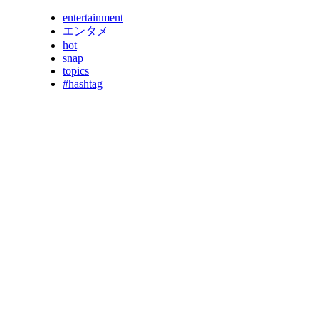
entertainment
エンタメ
hot
snap
topics
#hashtag