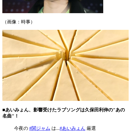
（画像：時事）
■あいみょん、影響受けたラブソングは久保田利伸の"あの
名曲"！
今夜の
#関ジャム
は...
#あいみょん
厳選