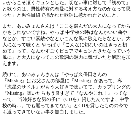
いからこそ凄くキュンとした。切ない事に対して『初めて』
と歌うのは、男性特有の恋愛に対する考え方なのかなって思
った」と男性目線で描かれた歌詞に惹かれたとのこと。
また、あいみょんさんは「ここを選んだの大人になってから
かもしれないですね。やっぱ 中学校の時はなんかいい曲や
なとか、すごい素敵やなとかこんな風に歌えたらなとか。大
人になって聴くと やっぱり『こんなに切ないのはきっと初
めて』って、なんかすごくピュアでキュンときたなっていう
風に」と大人になってこの歌詞の魅力に気づいたと解説を加
えます。
続けて、あいみょんさんは「やっぱ久保田さんの
『Missing』はお父さんの部屋に『Missing』があって。私
『流星のサドル』がもう大好きで聴いてて、カップリングの
『Missing』聴いたらもう良すぎて『なんやこれ！』 ってな
って、 当時好きな男の子に（CDを）貸したんですよ、中学
校の時…。でも返ってきてない」とCDを貸したものの今で
も返ってきていない事を告白しました。