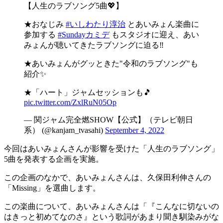
【人生のラブソング5曲💖】
★おなじみ
#いしわたり淳治
とあいみょん楽曲に
参加する
#Sundayカミデ
もスタジオに迎え、あい
みょんが聴いてきたラブソングに迫る‼️
★あいみょんがグッときた"令和のラブソング"も
紹介✨
★「ハート」ジャムセッションも🎵
pic.twitter.com/ZxlRuN05Op
— 関ジャム完全燃SHOW【公式】（テレビ朝日
系） (@kanjam_tvasahi)
September 4, 2022
今回はあいみょんさんが影響を受けた「人生のラブソング」
5曲を発表する企画を実施。
この企画のなかで、あいみょんさんは、久保田利伸さんの
「Missing」を選曲します。
この楽曲について、あいみょんさんは「『こんなに切ないの
はきっと初めてなのさ』という歌詞があまり聞き馴染みがな