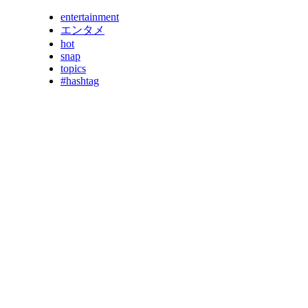
entertainment
エンタメ
hot
snap
topics
#hashtag