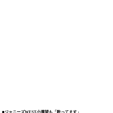
■ジャニーズWEST小瀧望も「歌ってます」