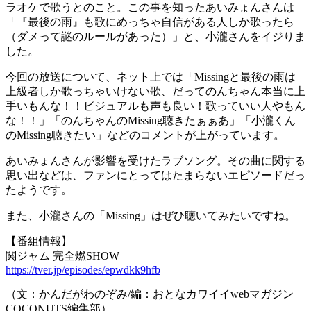
ラオケで歌うとのこと。この事を知ったあいみょんさんは
「『最後の雨』も歌にめっちゃ自信がある人しか歌ったら
（ダメって謎のルールがあった）」と、小瀧さんをイジりま
した。
今回の放送について、ネット上では「Missingと最後の雨は
上級者しか歌っちゃいけない歌、だってのんちゃん本当に上
手いもんな！！ビジュアルも声も良い！歌っていい人やもん
な！！」「のんちゃんのMissing聴きたぁぁあ」「小瀧くん
のMissing聴きたい」などのコメントが上がっています。
あいみょんさんが影響を受けたラブソング。その曲に関する
思い出などは、ファンにとってはたまらないエピソードだっ
たようです。
また、小瀧さんの「Missing」はぜひ聴いてみたいですね。
【番組情報】
関ジャム 完全燃SHOW
https://tver.jp/episodes/epwdkk9hfb
（文：かんだがわのぞみ/編：おとなカワイイwebマガジン
COCONUTS編集部）