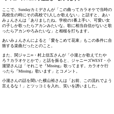
ここで、Sundayカミデさんが「この曲ってカラオケで当時の
高校生の時にその高校で1人しか歌えない」と話すと、あい
みょんさんは「ありましたね。学校の1番上手い、可愛い女
の子しか歌ったらアカンみたいな。歌に相当自信がないと歌
ったらアカンやろみたいな」と相槌を打ちます。
あいみょんさんによると「愛をこめて花束」もこの条件に合
致する楽曲だったとのこと。
また、関ジャニ∞・村上信五さんが「小瀧とか歌えてたや
ろ？カラオケとかで」と話を振ると、ジャニーズWEST・小
瀧望さんは「それこそ『Missing』歌ってます。カラオケ行
ったら『Missing』歌います」とコメント。
小瀧さんの話を聞いた横山裕さんは「お前、この流れでよう
言えるな！」とツッコミを入れ、笑いを誘いました。