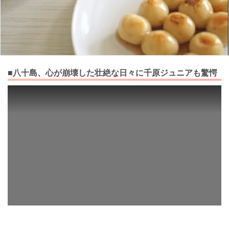
■八十島、心が崩壊した壮絶な日々に千原ジュニアも驚愕