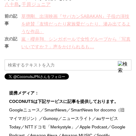
八十島
,
千原ジュニア
前の記
草彅剛、出演映画『サバカンSABAKAN』子役の演技
事
を絶賛「友情だったり家族愛だったり、滲み出てるよ
うな作品」
次の記
嵐・櫻井翔、シンガポールで女性グループから「写真
事
いいですか？」声をかけられるも…
提携メディア：
COCONUTSは下記サービスに記事を提供しております。
Googleニュース／SmartNews／SmartNews for docomo（旧
マイマガジン）／Gunosy／ニュースライト／auサービス
Today／NTTドコモ「Merkystyle」／Apple Podcast／Google
Podcast ／Amazon Alexa／Amazon MUSIC／Spotify