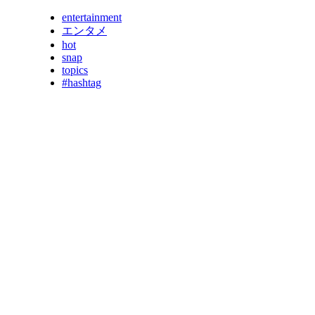
entertainment
エンタメ
hot
snap
topics
#hashtag