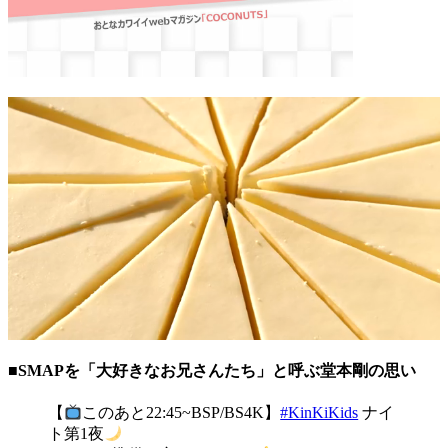
■SMAPを「大好きなお兄さんたち」と呼ぶ堂本剛の思い
【
このあと22:45~BSP/BS4K】
#KinKiKids
ナイ
ト第1夜