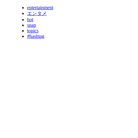
entertainment
エンタメ
hot
snap
topics
#hashtag