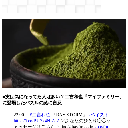
■実は気になってた人は多い？二宮和也『マイファミリー』
に登場したパズルの謎に言及
22:00～
#二宮和也
『BAY STORM』
#ベイスト
https://t.co/BU7k4NlZdZ
▽あなたのひとり◯◯▽
メッセージはこちら⇒nino@bayfm.co.jp
#bayfm