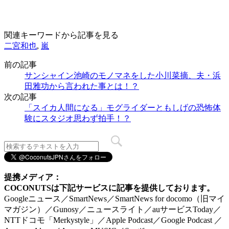
関連キーワードから記事を見る
二宮和也
,
嵐
前の記事
サンシャイン池崎のモノマネをした小川菜摘、夫・浜
田雅功から言われた事とは！？
次の記事
「スイカ人間になる」モグライダーともしげの恐怖体
験にスタジオ思わず拍手！？
提携メディア：
COCONUTSは下記サービスに記事を提供しております。
Googleニュース／SmartNews／SmartNews for docomo（旧マイ
マガジン）／Gunosy／ニュースライト／auサービスToday／
NTTドコモ「Merkystyle」／Apple Podcast／Google Podcast ／