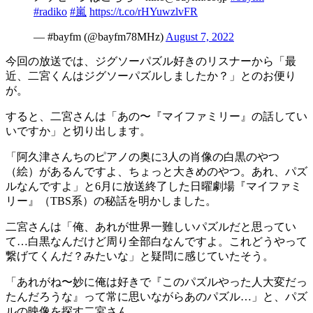
#radiko
#嵐
https://t.co/rHYuwzlvFR
— #bayfm (@bayfm78MHz)
August 7, 2022
今回の放送では、ジグソーパズル好きのリスナーから「最
近、二宮くんはジグソーパズルしましたか？」とのお便り
が。
すると、二宮さんは「あの〜『マイファミリー』の話してい
いですか」と切り出します。
「阿久津さんちのピアノの奥に3人の肖像の白黒のやつ
（絵）があるんですよ、ちょっと大きめのやつ。あれ、パズ
ルなんですよ」と6月に放送終了した日曜劇場『マイファミ
リー』（TBS系）の秘話を明かしました。
二宮さんは「俺、あれが世界一難しいパズルだと思ってい
て…白黒なんだけど周り全部白なんですよ。これどうやって
繋げてくんだ？みたいな」と疑問に感じていたそう。
「あれがね〜妙に俺は好きで『このパズルやった人大変だっ
たんだろうな』って常に思いながらあのパズル…」と、パズ
ルの映像を探す二宮さん。