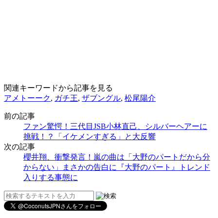
関連キーワードから記事を見る
アメトーーク
,
ガチ王
,
ザブングル
,
松尾陽介
前の記事
ファン驚愕！三代目JSB小林直己、シルバーヘアーに
挑戦！？「イケメンすぎる」と大反響
次の記事
櫻井翔、衝撃発言！嵐の曲は「大野のパートだから分
からない」まさかの告白に『大野のパート』トレンド
入りする事態に