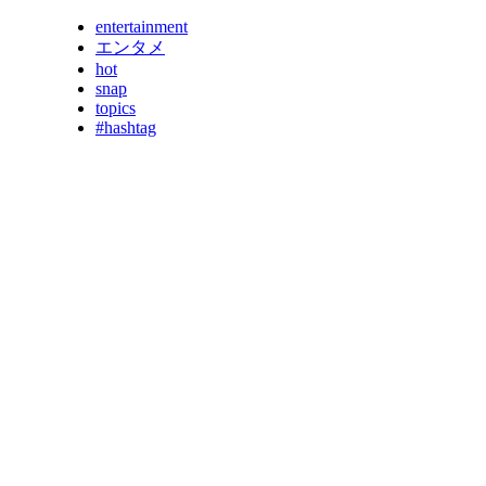
entertainment
エンタメ
hot
snap
topics
#hashtag