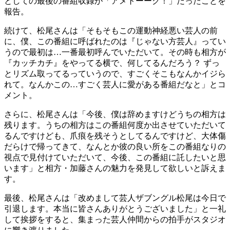
としての最後の番組収録が「アメトーーク！」だったことを
報告。
続けて、松尾さんは「そもそもこの運動神経悪い芸人の前
に、僕、この番組に呼ばれたのは『じゃない方芸人』ってい
うので最初は…一番最初呼んでいただいて。その時も相方が
『カッチカチ』をやってる横で、何してるんだろう？ ずっ
とリズム取ってるっていうので、すごくそこもなんかイジら
れて。なんかこの…すごく芸人に愛がある番組だなと」とコ
メント。
さらに、松尾さんは「今後、僕は辞めますけどうちの相方は
残ります。うちの相方はこの番組何度か出させていただいて
るんですけども、爪痕を残そうとしてるんですけど、大体傷
だらけで帰ってきて、なんとか彼の良い所をこの番組なりの
視点で見付けていただいて、今後、この番組に託したいと思
います」と相方・加藤さんの魅力を発見して欲しいと訴えま
す。
最後、松尾さんは「改めまして芸人ザブングル松尾は今日で
引退します。本当に皆さんありがとうございました」と一礼
して挨拶をすると、集まった芸人仲間からの拍手がスタジオ