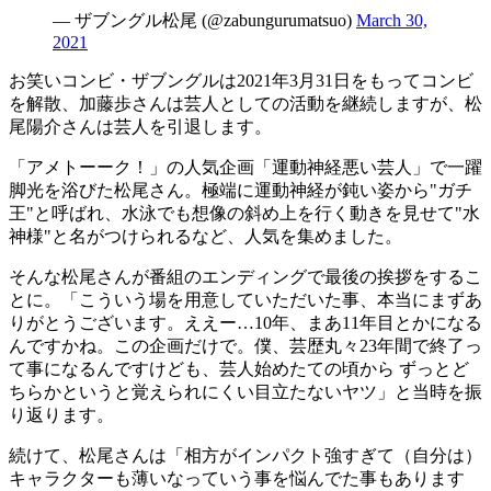
— ザブングル松尾 (@zabungurumatsuo)
March 30,
2021
お笑いコンビ・ザブングルは2021年3月31日をもってコンビ
を解散、加藤歩さんは芸人としての活動を継続しますが、松
尾陽介さんは芸人を引退します。
「アメトーーク！」の人気企画「運動神経悪い芸人」で一躍
脚光を浴びた松尾さん。極端に運動神経が鈍い姿から"ガチ
王"と呼ばれ、水泳でも想像の斜め上を行く動きを見せて"水
神様"と名がつけられるなど、人気を集めました。
そんな松尾さんが番組のエンディングで最後の挨拶をするこ
とに。「こういう場を用意していただいた事、本当にまずあ
りがとうございます。ええー…10年、まあ11年目とかになる
んですかね。この企画だけで。僕、芸歴丸々23年間で終了っ
て事になるんですけども、芸人始めたての頃から ずっとど
ちらかというと覚えられにくい目立たないヤツ」と当時を振
り返ります。
続けて、松尾さんは「相方がインパクト強すぎて（自分は）
キャラクターも薄いなっていう事を悩んでた事もあります