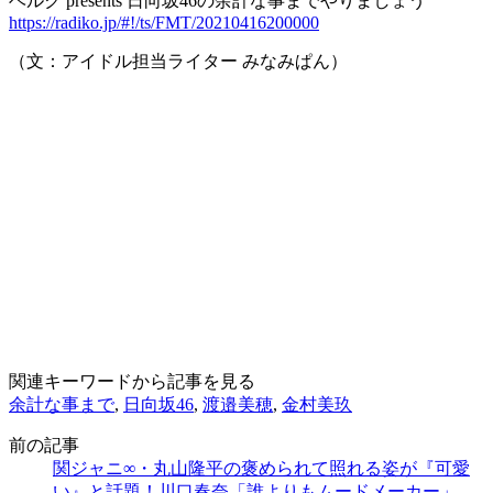
ベルク presents 日向坂46の余計な事までやりましょう
https://radiko.jp/#!/ts/FMT/20210416200000
（文：アイドル担当ライター みなみぱん）
関連キーワードから記事を見る
余計な事まで
,
日向坂46
,
渡邉美穂
,
金村美玖
前の記事
関ジャニ∞・丸山隆平の褒められて照れる姿が『可愛
い』と話題！川口春奈「誰よりもムードメーカー」