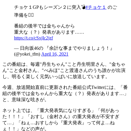
チョケ１GPもシーズン２に突入💣
#チョケ１
のご
準備を🙋‍♀️
番組の後半では金ちゃんから
重大な（？）発表があります……
https://t.co/cSxjIc2jzf
— 日向坂46の 『余計な事までやりましょう！』
(@yokei_tfm)
April 16, 2021
この番組は、毎週"丹生ちゃん"こと丹生明里さん、"金ちゃ
ん"こと金村さん、"べみほ"こと渡邉さんのうち誰かが出演
し、明るく楽しく元気いっぱいに放送しています。
今週、放送開始直前に更新された番組公式Twitterには、「番
組の後半では金ちゃんから重大な（？）発表があります…」
と、意味深な呟きが。
ネット上では、「重大発表気になりすぎる」「何があっ
た！！！」「おすし（金村さん）の重大発表が不安すぎ
て…」「ねぇ…おすしから『重大発表』って何よ…ね
ぇ！！」などの声が。