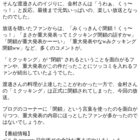
そんな渡邉さんのイジりに、金村さんは「うわぁ、くぅ〜
っ！」と反応。最後まで元気いっぱいの、楽しい放送となっ
たのでした。
放送を聴いたファンからは、「みくっきんぐ閉鎖！くぅ〜
っ！」「まさか重大発表ってミクッキング閉鎖の話すかw」
「閉鎖が重大発表かーーい」「重大発表やなwみクッキング
閉鎖ww」など、多くのコメントが。
「ミクッキング」が "閉鎖" されるということを面白がるフ
ァンや、重大発表がこの件だったことにツッコミを入れるフ
ァンが続出していたようでした。
渡邉さんの料理が上達したことがわかった一方で、金村さん
の「ミクッキング」は正式に閉鎖されてしまった、今回の放
送。
ブログのコーナーに「閉鎖」という言葉を使ったのを面白が
りつつ、重大発表の内容にほっとしたファンが多かったので
はないでしょうか。
【番組情報】