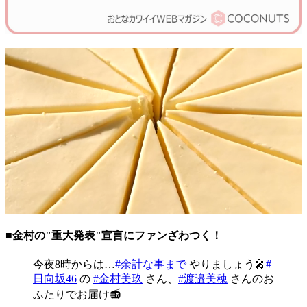
■金村の"重大発表"宣言にファンざわつく！
今夜8時からは…
#余計な事まで
やりましょう🎤
#
日向坂46
の
#金村美玖
さん、
#渡邉美穂
さんのお
ふたりでお届け📻