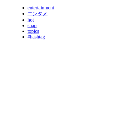
entertainment
エンタメ
hot
snap
topics
#hashtag