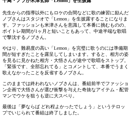
千鳥・ノブが米津玄師「Lemon」を生披露
先生からの指導以外にもロケの合間などに歌の練習に励んだ
ノブさんはスタジオで「Lemon」を生披露することになりま
す。ファッションも米津さんを意識して本番に挑むものの、
ボイトレ期間が1ヶ月と短いこともあって、中途半端な歌唱
で撃沈するノブさん。
やはり、難易度の高い「Lemon」を完璧に歌うのには準備期
間が短すぎたことを露呈してしまいます。すると、相方の姿
を見るに見かねた相方・大悟さんが途中で歌唱をストップ。
「緊張です、全部忘れてる」とコメントして、本番でうまく
歌えなかったことを反省するノブさん。
このままでは終われないノブさんは、番組前半でファッショ
ン企画で大悟さんが選び衝撃を与えた奇抜なアイテム・配管
マンでウケを狙うも逆に大スベり。
最後は「夢ならば どれ程よかったでしょう」というテロッ
プでいじられて番組は終了しました。