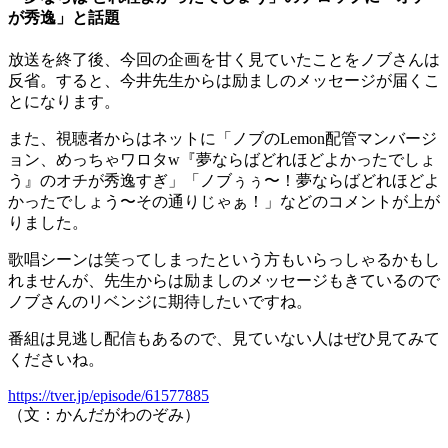
が秀逸」と話題
放送を終了後、今回の企画を甘く見ていたことをノブさんは
反省。すると、今井先生からは励ましのメッセージが届くこ
とになります。
また、視聴者からはネットに「ノブのLemon配管マンバージ
ョン、めっちゃワロタw『夢ならばどれほどよかったでしょ
う』のオチが秀逸すぎ」「ノブぅぅ〜！夢ならばどれほどよ
かったでしょう〜その通りじゃぁ！」などのコメントが上が
りました。
歌唱シーンは笑ってしまったという方もいらっしゃるかもし
れませんが、先生からは励ましのメッセージもきているので
ノブさんのリベンジに期待したいですね。
番組は見逃し配信もあるので、見ていない人はぜひ見てみて
くださいね。
https://tver.jp/episode/61577885
（文：かんだがわのぞみ）