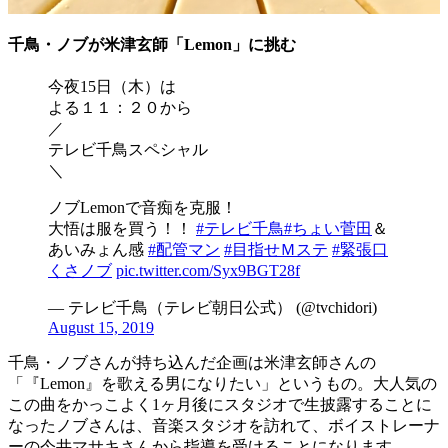
千鳥・ノブが米津玄師「Lemon」に挑む
今夜15日（木）は
よる１１：２０から
／
テレビ千鳥スペシャル
＼
ノブLemonで音痴を克服！
大悟は服を買う！！
#テレビ千鳥
#ちょい菅田
＆
あいみょん感
#配管マン
#目指せＭステ
#緊張口
くさノブ
pic.twitter.com/Syx9BGT28f
— テレビ千鳥（テレビ朝日公式） (@tvchidori)
August 15, 2019
千鳥・ノブさんが持ち込んだ企画は米津玄師さんの
「『Lemon』を歌える男になりたい」というもの。大人気の
この曲をかっこよく1ヶ月後にスタジオで生披露することに
なったノブさんは、音楽スタジオを訪れて、ボイストレーナ
ーの今井マサキさんから指導を受けることになります。