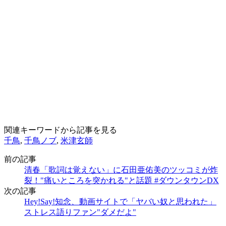
関連キーワードから記事を見る
千鳥
,
千鳥ノブ
,
米津玄師
前の記事
清春「歌詞は覚えない」に石田亜佑美のツッコミが炸
裂！"痛いところを突かれる"と話題 #ダウンタウンDX
次の記事
Hey!Say!知念、動画サイトで「ヤバい奴と思われた」
ストレス語りファン"ダメだよ"