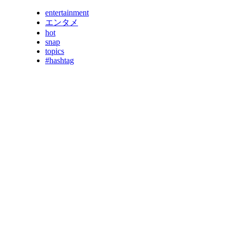
entertainment
エンタメ
hot
snap
topics
#hashtag