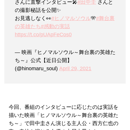
さんに直撃インタビュー🎤
#田中圭
さんと
の撮影秘話を公開✨
お見逃しなく👀
#ヒノマルソウル
🎌
#舞台裏
の英雄たち
#感動の実話
https://t.co/pUApFeCos0
— 映画『ヒノマルソウル～舞台裏の英雄た
ち～』公式【近日公開】
(@hinomaru_soul)
April 29, 2021
今回、番組のインタビューに応じたのは実話を
描いた映画「ヒノマルソウル～舞台裏の英雄た
ち～」で田中圭さん演じる主人公・西方仁也の