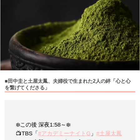
■田中圭と土屋太鳳、夫婦役で生まれた2人の絆「心と心
を繋げてくださる」
❄️この後 深夜1:58～❄️
📺TBS「
#アカデミーナイトG
」
#土屋太鳳