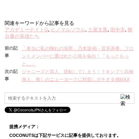
関連キーワードから記事を見る
アカデミーナイトG
,
ヒノマルソウル
,
土屋太鳳
,
田中圭
,
舞
台裏の英雄たち
前の記
「本当に私の憧れの場所」乃木坂46・賀喜遥香、フロ
事
ントメンバーに選ばれた心境を告白！「もっともっ
と…」
次の記
ジャニーズと芸人、逆転してしまう！？キンプリ高橋
事
海人、推しのニューヨークに対面しガチオタ感MAX
提携メディア：
COCONUTSは下記サービスに記事を提供しております。