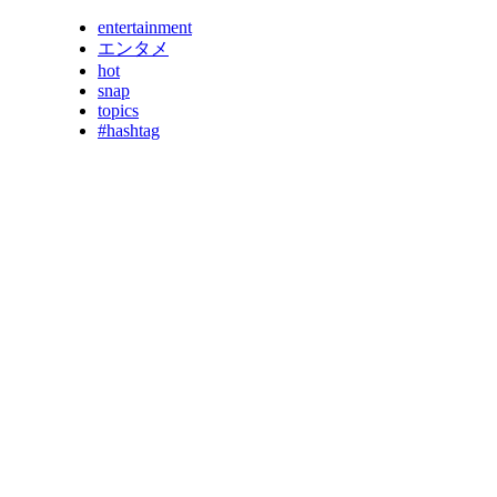
entertainment
エンタメ
hot
snap
topics
#hashtag