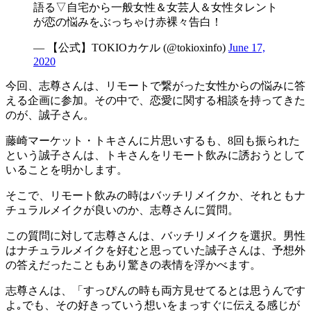
語る▽自宅から一般女性＆女芸人＆女性タレント
が恋の悩みをぶっちゃけ赤裸々告白！
— 【公式】TOKIOカケル (@tokioxinfo)
June 17,
2020
今回、志尊さんは、リモートで繋がった女性からの悩みに答
える企画に参加。その中で、恋愛に関する相談を持ってきた
のが、誠子さん。
藤崎マーケット・トキさんに片思いするも、8回も振られた
という誠子さんは、トキさんをリモート飲みに誘おうとして
いることを明かします。
そこで、リモート飲みの時はバッチリメイクか、それともナ
チュラルメイクが良いのか、志尊さんに質問。
この質問に対して志尊さんは、バッチリメイクを選択。男性
はナチュラルメイクを好むと思っていた誠子さんは、予想外
の答えだったこともあり驚きの表情を浮かべます。
志尊さんは、「すっぴんの時も両方見せてるとは思うんです
よ｡でも、その好きっていう想いをまっすぐに伝える感じが