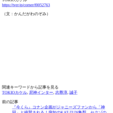
https://tver.jp/corner/f0052763
（文：かんだがわのぞみ）
関連キーワードから記事を見る
TOKIOカケル
,
尼神インター
,
志尊淳
,
誠子
前の記事
『今くら』コナン企画がジャニーズファンから「神
回」と絶賛される！突如のKAT-TUN亀梨、セクゾの