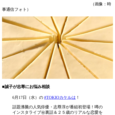
（画像：時
事通信フォト）
■誠子が志尊にお悩み相談
6月17日（水）の
#TOKIOカケルは
！
話題沸騰の人気俳優・志尊淳が番組初登場！噂の
インスタライブ㊙️裏話＆２５歳のリアルな恋愛を