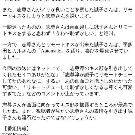
また、志尊さんがノリが良いことを察した誠子さんは、リモ
ートキスをしようと志尊さんを誘います。
一瞬迷ったものの、志尊さんは画面越しに誠子さんとリモー
トキスをすると思わず「うわ〜恥ずかしい」と絶叫。
一方で、志尊さんとリモートキスが出来た誠子さんは、宇多
田ヒカルさんの「Automatic」を踊り、喜びを爆発させてい
ました。
今回の放送にはネット上で、「志尊淳のキス顔を引き出して
くれたセイコありがとな」「志尊淳が誠子にリモートチュー
してたのあれなに、ずるい あの画面ごと抱きしめたかった
可愛い」「リモートチューして恥ずかしくなる志尊くん可愛
すぎてた」などのコメントが上がっています。
志尊さんが画面に向かってキス顔を披露するところが最高で
したね。また、視聴者が見たい志尊さんの表情を引き出す誠
子さんも流石だったのではないでしょうか。
【番組情報】
TOKIOカケル