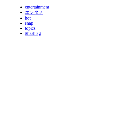
entertainment
エンタメ
hot
snap
topics
#hashtag