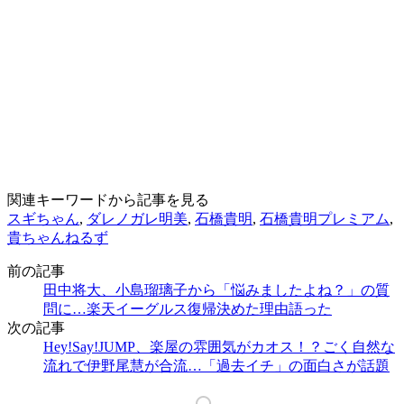
関連キーワードから記事を見る
スギちゃん
,
ダレノガレ明美
,
石橋貴明
,
石橋貴明プレミアム
,
貴ちゃんねるず
前の記事
田中将大、小島瑠璃子から「悩みましたよね？」の質
問に…楽天イーグルス復帰決めた理由語った
次の記事
Hey!Say!JUMP、楽屋の雰囲気がカオス！？ごく自然な
流れで伊野尾慧が合流…「過去イチ」の面白さが話題