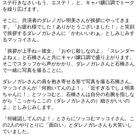
ステ行きなさいもう、エステ！」と、キャバ嬢口調でトーク
を繰り広げます。
そこに、共演者のダレノガレ明美さんが挨拶にやってきま
す。「お疲れ様でした！ありがとうございました！」と笑顔
で挨拶するダレノガレさんに「かわいいわぁ」としみじみす
るマッコイさん。
「挨拶が上手ね～彼女」「おやじ殺しなのよ」「スレンダー
よねぇ」と石橋さんと共にキャバ嬢口調で盛り上がります。
そこでスタッフから声がかかり、ダレノガレさんと石橋さん
で一緒に写真を撮ることに。
ダレノガレさんの肩を抱き寄せる形で写真を撮る石橋さん。
マッコイさんが「何抱いてんのよ！」「近すぎるでしょ明美
ちゃんに！」とツッコむと、石橋さんは自分の右腕を指しな
がら「こっからここの（ダレノガレさんの）細さがいいの
よ」としみじみします。
「何確認してんのよ！」とさらにツッコむマッコイさん。こ
の2人のやりとりに「面白い」とダレノガレさんも大笑いし
ていました。