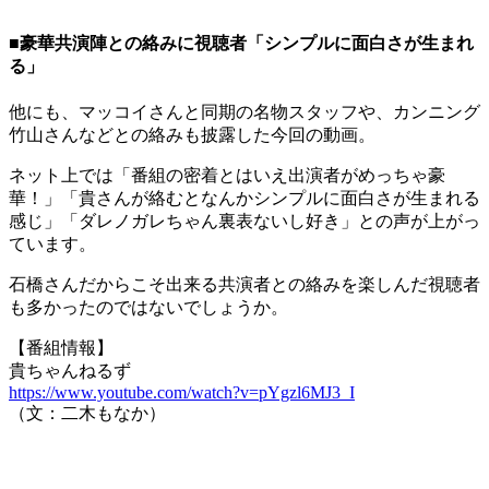
■豪華共演陣との絡みに視聴者「シンプルに面白さが生まれ
る」
他にも、マッコイさんと同期の名物スタッフや、カンニング
竹山さんなどとの絡みも披露した今回の動画。
ネット上では「番組の密着とはいえ出演者がめっちゃ豪
華！」「貴さんが絡むとなんかシンプルに面白さが生まれる
感じ」「ダレノガレちゃん裏表ないし好き」との声が上がっ
ています。
石橋さんだからこそ出来る共演者との絡みを楽しんだ視聴者
も多かったのではないでしょうか。
【番組情報】
貴ちゃんねるず
https://www.youtube.com/watch?v=pYgzl6MJ3_I
（文：二木もなか）