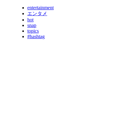
entertainment
エンタメ
hot
snap
topics
#hashtag