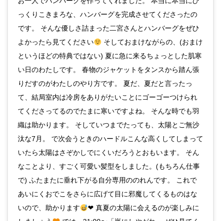
お一人でハンバーグを作ってくれました。 本当に本当にび
っくりこきまろな、ハンバーグを完成させてくださったの
です。 そんな優しさ詰まった二宮さんとハンバーグをぜひ
よかったら見てください
そしておまけながらの、(おまけ
というほどの特典ではない) 夏に急に来るちょっとした肌寒
い日のわたしです。 春物のジャケットをタンスから踏ん張
りだすのがわたしのやり方です。 夏だ、夏だと言ったっ
て、結局室内は冷房をありがたいことにゴーゴーつけられ
てくださってるのでたまに寒いですよね。 そんな時でも羽
織は助かります。 そしていつまでたっても、太陽とご無沙
汰な7月。 で次会うときのハードルこんな高くしてしまって
いたら太陽はさぞかしでにくいだろうとおもいます。 そん
なことより、すごく可愛い髪型をしました。(もちろん仕事
で) ふたまたに垂れ下がる自分専用ののれんです。 これで
あいにくおでこをさらに広げて目に邪魔してくるものはな
いので、助かります
❤︎ 真夏の太陽に会えるのが楽しみに