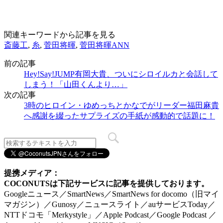
関連キーワードから記事を見る
斎藤工
,
糸
,
菅田将暉
,
菅田将暉ANN
前の記事
Hey!Say!JUMP有岡大貴、ついにシロイルカと会話して
しまう！「山田くんより…」
次の記事
3時のヒロイン・ゆめっちとかなでがリーダー福田麻貴
へ感謝を綴ったサプライズの手紙が感動的で話題に！
提携メディア：
COCONUTSは下記サービスに記事を提供しております。
Googleニュース／SmartNews／SmartNews for docomo（旧マイ
マガジン）／Gunosy／ニュースライト／auサービスToday／
NTTドコモ「Merkystyle」／Apple Podcast／Google Podcast ／