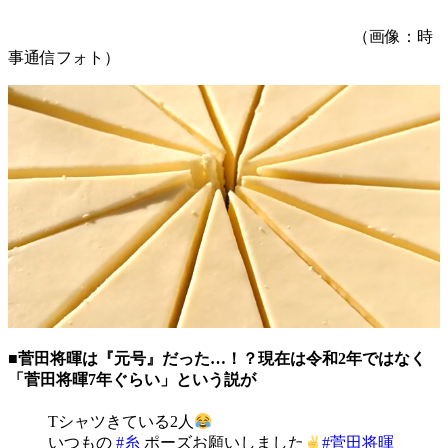
（画像：時
事通信フォト）
■菅田将暉は『元号』だった…！？現在は令和2年ではなく
「菅田将暉7年ぐらい」という説が
Tシャツきている2人
いつもの
#糸
ポーズお願いしました
#菅田将暉