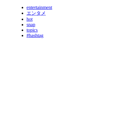
entertainment
エンタメ
hot
snap
topics
#hashtag