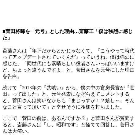
■菅田将暉を「元号」とした理由…斎藤工「僕は強烈に感じ
た」
斎藤さんは「年下だからとかじゃなくて、『こうやって時代
ってアップデートされていくんだ』っていうね。僕は強烈に
感じた」「同世代にも素晴らしい役者さんいっぱいいますけ
ど、ちょっと違うんですよ」と、菅田さんを元号にした理由
を告白。
続けて「2013年の『共喰い』から、僕の中の官房長官が『菅
田』って出した」と、元号発表になぞらえてコメントする
と、菅田さんは笑いながらも「まじっすか！？嬉し～、そん
なこと言って頂いて」と幸せそうに相槌を打ちました。
ここで「菅田の前は、あるんですか？」と菅田さんが質問す
ると、斎藤さんは「し、昭和です」と慌てて回答し、菅田さ
んは大笑い。