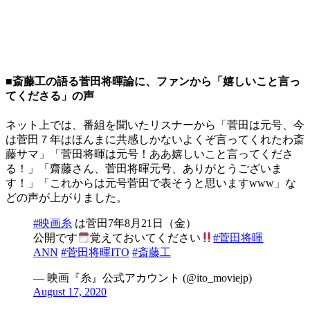
■斎藤工の語る菅田将暉論に、ファンから「嬉しいこと言っ
てくださる」の声
ネット上では、番組を聞いたリスナーから「菅田は元号、今
は菅田７年はほんまに共感しかないよくぞ言ってくれたわ斎
藤サマ」「菅田将暉は元号！ああ嬉しいこと言ってくださ
る！」「齋藤さん、菅田将暉元号、ありがとうございま
す！」「これからは元号菅田で表そうと思いますwww」な
どの声が上がりました。
#映画糸
は菅田7年8月21日（金）
公開です
覚えておいてください
#菅田将暉
ANN
#菅田将暉ITO
#斎藤工
— 映画『糸』公式アカウント (@ito_moviejp)
August 17, 2020