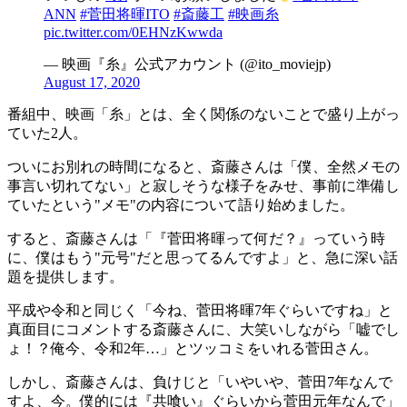
ANN
#菅田将暉ITO
#斎藤工
#映画糸
pic.twitter.com/0EHNzKwwda
— 映画『糸』公式アカウント (@ito_moviejp)
August 17, 2020
番組中、映画「糸」とは、全く関係のないことで盛り上がっ
ていた2人。
ついにお別れの時間になると、斎藤さんは「僕、全然メモの
事言い切れてない」と寂しそうな様子をみせ、事前に準備し
ていたという"メモ"の内容について語り始めました。
すると、斎藤さんは「『菅田将暉って何だ？』っていう時
に、僕はもう"元号"だと思ってるんですよ」と、急に深い話
題を提供します。
平成や令和と同じく「今ね、菅田将暉7年ぐらいですね」と
真面目にコメントする斎藤さんに、大笑いしながら「嘘でし
ょ！？俺今、令和2年…」とツッコミをいれる菅田さん。
しかし、斎藤さんは、負けじと「いやいや、菅田7年なんで
すよ、今。僕的には『共喰い』ぐらいから菅田元年なんで」