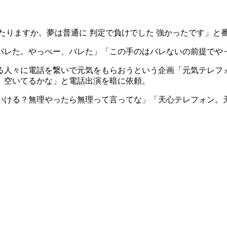
たりますか。夢は普通に 判定で負けでした 強かったです」と
バレた。やっべー、バレた」「この手のはバレないの前提でや
る人々に電話を繋いで元気をもらおうという企画「元気テレフ
、空いてるかな」と電話出演を暗に依頼。
いける？無理やったら無理って言ってな」「天心テレフォン。