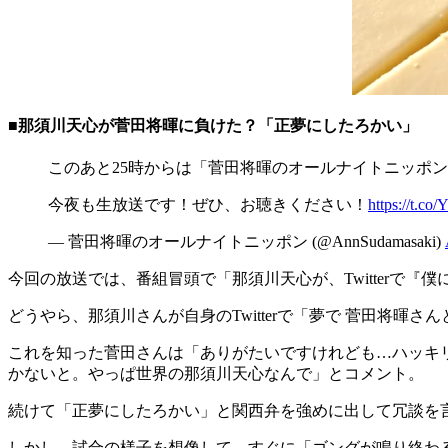
■那須川天心が菅田将暉に負けた？「正夢にしたろかい」
このあと25時からは「菅田将暉のオールナイトニッポ
今夜も生放送です！ぜひ、お聴きください！
https://t.c
— 菅田将暉のオールナイトニッポン (@AnnSudamasaki)
今回の放送では、番組冒頭で「那須川天心が、Twitterで
どうやら、那須川さんが自身のTwitterで「夢で 菅田将暉
これを知った菅田さんは「ありがたいですけれども…ハッキ
かないと。やっぱ世界の那須川天心なんで」とコメント。
続けて「正夢にしたろかい」と関西弁を強めに出して冗談を
しかし、試合の様子を想像して、すぐに「ゴングが鳴り終わ