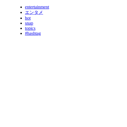
entertainment
エンタメ
hot
snap
topics
#hashtag