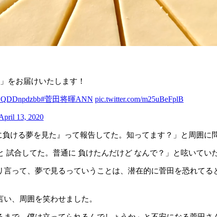
ン」をお届けいたします！
o/YQDDnpdzbb
#菅田将暉ANN
pic.twitter.com/m25uBeFplB
April 13, 2020
『僕に負ける夢を見た』って報告してた。知ってます？」と周囲に
さんと 試合してた。普通に 負けたんだけど なんで？」と呟いて
リ言って、夢で見るっていうことは、潜在的に菅田を恐れてる
言い、周囲を笑わせました。
るまで、僕は立ってられるんでしょうか」と不安になる菅田さ