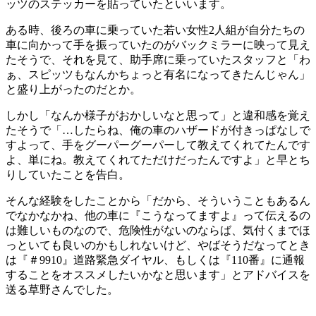
ッツのステッカーを貼っていたといいます。
ある時、後ろの車に乗っていた若い女性2人組が自分たちの
車に向かって手を振っていたのがバックミラーに映って見え
たそうで、それを見て、助手席に乗っていたスタッフと「わ
ぁ、スピッツもなんかちょっと有名になってきたんじゃん」
と盛り上がったのだとか。
しかし「なんか様子がおかしいなと思って」と違和感を覚え
たそうで「…したらね、俺の車のハザードが付きっぱなしで
すよって、手をグーパーグーパーして教えてくれてたんです
よ、単にね。教えてくれてただけだったんですよ」と早とち
りしていたことを告白。
そんな経験をしたことから「だから、そういうこともあるん
でなかなかね、他の車に『こうなってますよ』って伝えるの
は難しいものなので、危険性がないのならば、気付くまでほ
っといても良いのかもしれないけど、やばそうだなってとき
は『＃9910』道路緊急ダイヤル、もしくは『110番』に通報
することをオススメしたいかなと思います」とアドバイスを
送る草野さんでした。