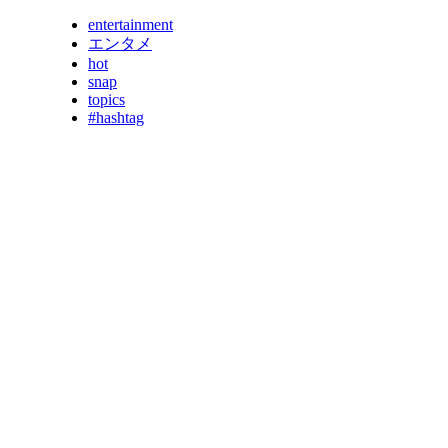
entertainment
エンタメ
hot
snap
topics
#hashtag