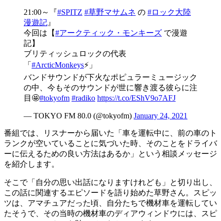
21:00～『
#SPITZ
#草野マサムネ
の
#ロック大陸
漫遊記
』
今回は【
#アークティック・モンキーズ
で漫遊
記】
ブリティッシュロックの代表
「
#ArcticMonkeys
⚡️」
バンドサウンドが下火なポピュラーミュージック
の中、今もそのサウンドが世に響き渡る彼らに注
目🤩
#tokyofm
#radiko
https://t.co/EShV9o7AFJ
— TOKYO FM 80.0 (@tokyofm)
January 24, 2021
番組では、リスナーから届いた「車を運転中に、前の車のト
ランクが空いていることに気づいた時、そのことをドライバ
ーに伝えるための良い方法はあるか」という相談メッセージ
を紹介します。
そこで「自分の思い出話になりますけれども」と切り出し、
この話に関連するエピソードを語り始めた草野さん。スピッ
ツは、アマチュアだった頃、自分たちで機材車を運転してい
たそうで、その当時の機材車のディアウィンドウには、スピ