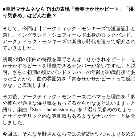
■草野マサムネならではの表現「青春せかせかビート」「湿
り気多め」はどんな曲？
そして、今回は【アークティック・モンキーズで漫遊記】と
題し、イングランド・シェフィールド出身のロックバンド、
アークティック・モンキーズの楽曲が時代を追って紹介され
ていきました。
初期の頃の楽曲の特徴を草野さんは「せかされるビート、せ
かせかするビートを堪能できるナンバーが多いですね」と説
明。さらに初期の頃のバンドメンバーの年齢が20歳前後であ
ったことから、曲の雰囲気を「青春せかせかビートって感じ
かな」と表現します。
その後、アークティック・モンキーズにハマった理由を「多
分彼らが適度な湿り気をもってるからかなぁと思います」と
語り、楽曲『She's Thunderstorms』を「湿り気多めのちょっ
とサイケデリック的な雰囲気もあるようなナンバー」と紹介
しました。
今回は、そんな草野さんならではの解説がいつもより多めの