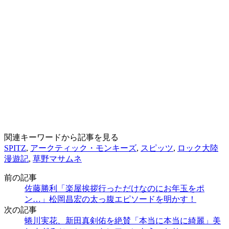
関連キーワードから記事を見る
SPITZ
,
アークティック・モンキーズ
,
スピッツ
,
ロック大陸
漫遊記
,
草野マサムネ
前の記事
佐藤勝利「楽屋挨拶行っただけなのにお年玉をポ
ン…」松岡昌宏の太っ腹エピソードを明かす！
次の記事
蜷川実花、新田真剣佑を絶賛「本当に本当に綺麗」美