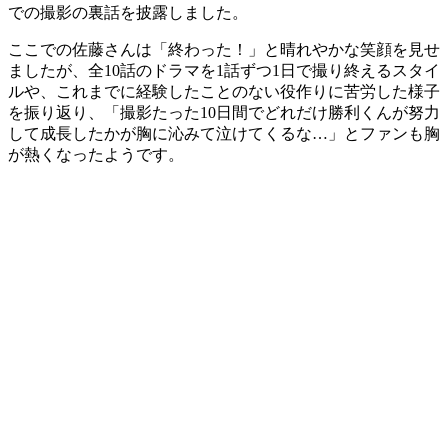
での撮影の裏話を披露しました。
ここでの佐藤さんは「終わった！」と晴れやかな笑顔を見せ
ましたが、全10話のドラマを1話ずつ1日で撮り終えるスタイ
ルや、これまでに経験したことのない役作りに苦労した様子
を振り返り、「撮影たった10日間でどれだけ勝利くんが努力
して成長したかが胸に沁みて泣けてくるな…」とファンも胸
が熱くなったようです。