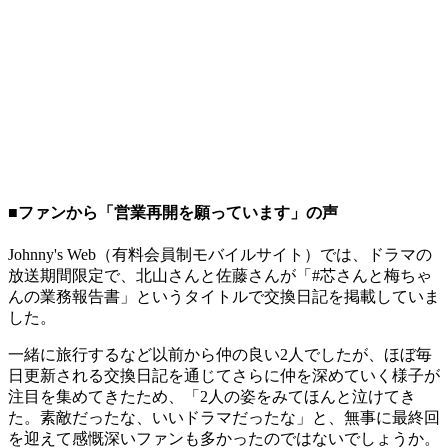
■ファンから「営業再開を願っています」の声
Johnny's Web（有料会員制モバイルサイト）では、ドラマの
放送期間限定で、北山さんと佐藤さんが「#芯さんと梅ちゃ
んの業務報告書」というタイトルで交換日記を掲載していま
した。
一緒に旅行するなど以前から仲の良い2人でしたが、ほぼ毎
日更新される交換日記を通じてさらに仲を深めていく様子が
注目を集めてきたため、「2人の姿をみてほんと泣けてき
た。素敵だったな、いいドラマだったな」と、無事に最終回
を迎えて感慨深いファンも多かったのではないでしょうか。