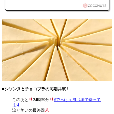
■シソンヌとチョコプラの同期共演！
このあと
24時59分
#でっけぇ風呂場で待って
ます
涙と笑いの最終回