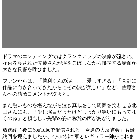
ドラマのエンディングではクランクアップの映像が流され、
花束を渡された佐藤さんが涙をこぼしながら挨拶する場面が
大きな反響を呼びました。
ファンからは、「勝利くんの涙、、、愛しすぎる」「真剣に
作品に向き合ってきたからこその涙が美しい」など、佐藤さ
んへの感激コメントが次々と。
また熱いものを堪えながら泣き真似をして周囲を笑わせる北
山さんにも、「少し涙目だったけどしっかり笑いにもってゆ
くのね」と頼もしい先輩の姿に称賛の声があがりました。
放送終了後にYouTubeで配信される「今週の大反省会」も最
終回を迎えましたが、4人の脚本家とレギュラー陣がこれま