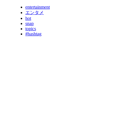
entertainment
エンタメ
hot
snap
topics
#hashtag