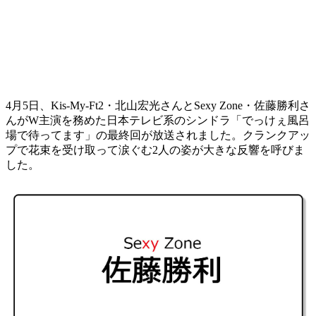
4月5日、Kis-My-Ft2・北山宏光さんとSexy Zone・佐藤勝利さ
んがW主演を務めた日本テレビ系のシンドラ「でっけぇ風呂
場で待ってます」の最終回が放送されました。クランクアッ
プで花束を受け取って涙ぐむ2人の姿が大きな反響を呼びま
した。