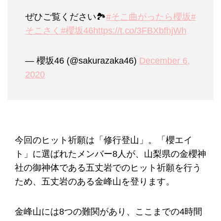
ぜひご覧ください🏞
#そこ曲がったら櫻坂
#
そこさく
#櫻坂46
https://t.co/3FBXbfhjWh
— 櫻坂46 (@sakurazaka46)
December 6,
2020
今回のヒット祈願は「修行登山」。「櫻エイ
ト」に選ばれたメンバー8人が、山梨県の金櫻神
社の御神体である五丈岩でのヒット祈願を行う
ため、五丈岩のある金峰山を登ります。
金峰山には8つの難関があり、ここまでの4時間