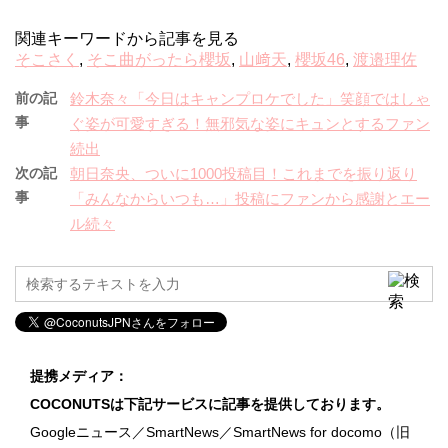
関連キーワードから記事を見る
そこさく
,
そこ曲がったら櫻坂
,
山﨑天
,
櫻坂46
,
渡邉理佐
前の記
鈴木奈々「今日はキャンプロケでした」笑顔ではしゃ
事
ぐ姿が可愛すぎる！無邪気な姿にキュンとするファン
続出
次の記
朝日奈央、ついに1000投稿目！これまでを振り返り
事
「みんなからいつも…」投稿にファンから感謝とエー
ル続々
提携メディア：
COCONUTSは下記サービスに記事を提供しております。
Googleニュース／SmartNews／SmartNews for docomo（旧