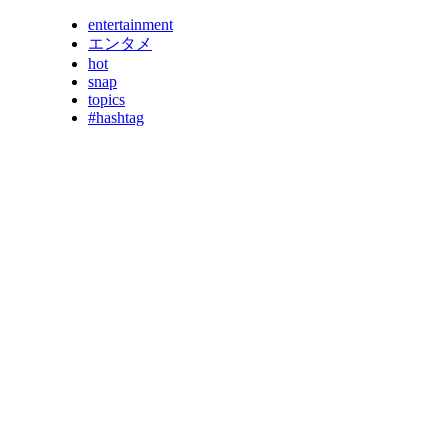
entertainment
エンタメ
hot
snap
topics
#hashtag