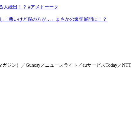
る人続出！？ #アメトーーク
ろし「悪いけど僕の方が…」まさかの爆笑展開に！？
マイマガジン）／Gunosy／ニュースライト／auサービスToday／NTTドコモ「Me