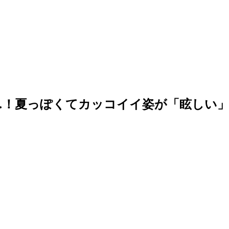
…！夏っぽくてカッコイイ姿が「眩しい」