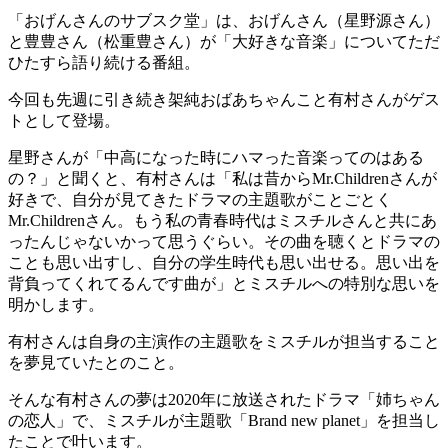
「おげんさんのサブスク堂」は、おげんさん（星野源さん）
と豊豊さん（松重豊さん）が「大好きな音楽」についてただ
ひたすら語り続ける番組。
今回も先週に引き続き架純おばあちゃんこと有村さんがゲス
トとして登場。
星野さんが「中高になった時にハマった音楽ってのはある
の？」と聞くと、有村さんは「私は昔からMr.Childrenさんが
好きで、自分が見てきたドラマの主題歌がことごとく
Mr.Childrenさん。もう私の青春時代はミスチルさんと共にあ
ったんじゃないかって思うぐらい。その曲を聴くとドラマの
ことも思い出すし、自分の学生時代も思い出せる。思い出を
背負ってくれてるんです曲が」とミスチルへの特別な思いを
明かします。
有村さんは自身の主演作の主題歌をミスチルが担当すること
を夢見ていたとのこと。
そんな有村さんの夢は2020年に放送されたドラマ「姉ちゃん
の恋人」で、ミスチルが主題歌「Brand new planet」を担当し
たことで叶います。