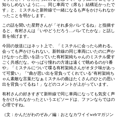
知らしめないように…。同じ車両で（席も）結構近かったで
す」と、ミスチルと新幹線で一緒になるも声をかけられなか
ったことを明かします。
この話を聞いた星野さんが「それ多分バレてるね」と指摘す
ると、有村さんは「いやどうだろう…バレてたかな」と話し
首を傾げます。
今回の放送にはネット上で、「ミスチルに会ったら終わる。
会っても声かけられない。新幹線の同じ車両にいたのに声か
けなかった思いを語っていた有村架純ちゃんのミスチル愛す
ごく共感だな。やっぱり憧れの方達は遠くで眺めるのが1番
や」「ミスチルについて喋る有村架純さんがオタク味があっ
て可愛い」「"曲が思い出を背負ってくれている"有村架純ち
ゃん素敵な言葉だなぁミスチルの曲はたくさんのひとの思い
出を背負ってるね！」などのコメントが上がっています。
有村さんの好きすぎて新幹線で同じ車両になっても気安く声
をかけられなかったというエピソードは、ファンならではの
心理ですね。
（文：かんだがわのぞみ／編：おとなカワイイwebマガジン