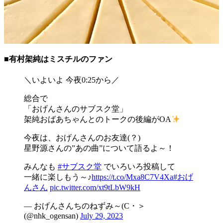
■有村架純はミスチルのファン
＼いよいよ 今夜0:25から／
総合で
「おげんさんのサブスク堂」
架純おばあちゃんとのトークの後編がOA
今夜は、おげんさんのお友達(？)
星野源さんの”あの曲”について語るよ～！
みんなも
#サブスク堂
でいろいろ投稿して
一緒に楽しもう～♪
https://t.co/Mxa8C7V4Xa
#おげ
んさん
pic.twitter.com/xt9tLbW9kH
— おげんさんちのねずみ～(C・＞
(@nhk_ogensan)
July 29, 2023