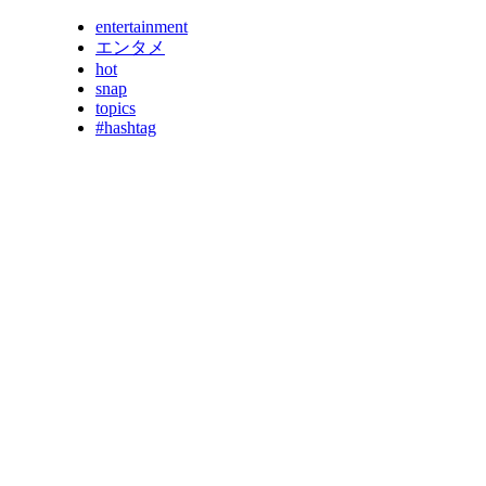
entertainment
エンタメ
hot
snap
topics
#hashtag