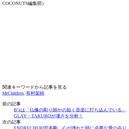
COCONUTS編集部）
関連キーワードから記事を見る
MrChildren
,
有村架純
前の記事
B’zは「仏像の彫り師かの如く音楽に打ち込んでいる」
GLAY・TAKUROが凄さを分析！
次の記事
ENDRECHERI堂本剛、心が壊れた時に必要な愛の在り