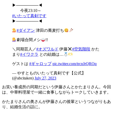
▶︎────────◀︎
今夜23:10～
#いたって真剣です
▶︎────────◀︎
#ダイアン
津田の蕎麦打ち
劇場合間メシ
!!
＼同期芸人／
#オズワルド
伊藤
#空気階段
かた
まり
#イワクラ
との結婚は…
ゲストは
#ギャロップ
pic.twitter.com/trcnJrQROq
— やすとものいたって真剣です【公式】
(@abcitaken)
July 27, 2023
お笑い養成所の同期だという伊藤さんとかたまりさん。今回
は、中華料理屋で一緒に食事しながらトークしていきます。
かたまりさんの奥さんが伊藤さんの後輩というつながりもあ
り、結婚生活の話に。