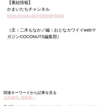
【番組情報】
かまいたちチャンネル
https://youtu.be/HlZb69P3jDM
（文：二木もなか／編：おとなカワイイwebマ
ガジンCOCONUTS編集部）
関連キーワードから記事を見る
山内健司
,
濱家隆一