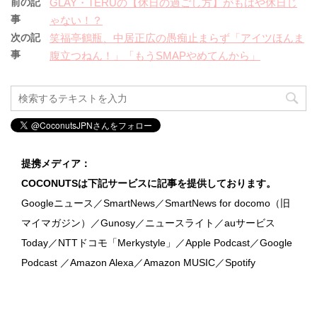
前の記
GLAY・TERUの【休日の過ごし方】がもはや休日じ
事
ゃない！？
次の記
笑福亭鶴瓶、中居正広の愚痴止まらず「アイツほんま
事
腹立つねん！」「もうSMAPやめてんから」
提携メディア：
COCONUTSは下記サービスに記事を提供しております。
Googleニュース／SmartNews／SmartNews for docomo（旧
マイマガジン）／Gunosy／ニュースライト／auサービス
Today／NTTドコモ「Merkystyle」／Apple Podcast／Google
Podcast ／Amazon Alexa／Amazon MUSIC／Spotify