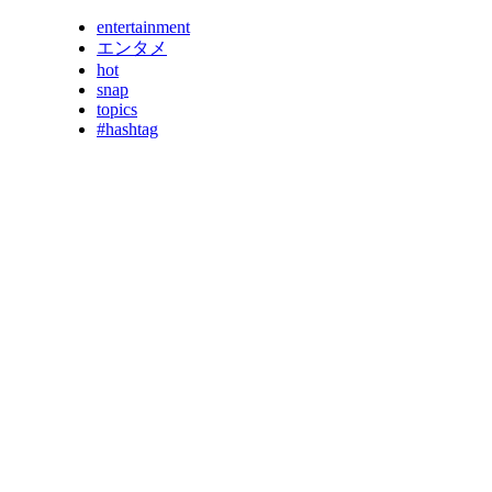
entertainment
エンタメ
hot
snap
topics
#hashtag