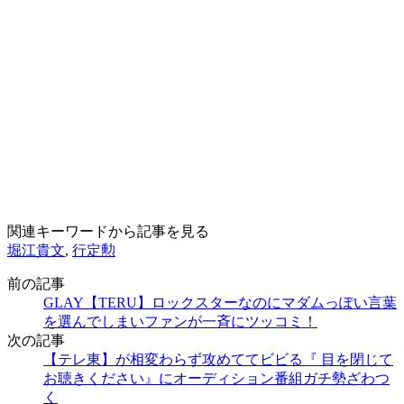
関連キーワードから記事を見る
堀江貴文
,
行定勲
前の記事
GLAY【TERU】ロックスターなのにマダムっぽい言葉
を選んでしまいファンが一斉にツッコミ！
次の記事
【テレ東】が相変わらず攻めててビビる『 目を閉じて
お聴きください』にオーディション番組ガチ勢ざわつ
く