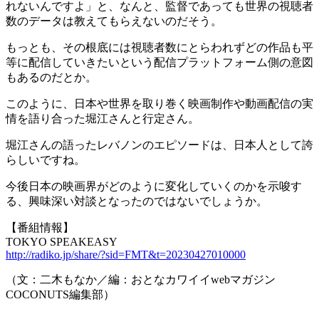
れないんですよ」と、なんと、監督であっても世界の視聴者
数のデータは教えてもらえないのだそう。
もっとも、その根底には視聴者数にとらわれずどの作品も平
等に配信していきたいという配信プラットフォーム側の意図
もあるのだとか。
このように、日本や世界を取り巻く映画制作や動画配信の実
情を語り合った堀江さんと行定さん。
堀江さんの語ったレバノンのエピソードは、日本人として誇
らしいですね。
今後日本の映画界がどのように変化していくのかを示唆す
る、興味深い対談となったのではないでしょうか。
【番組情報】
TOKYO SPEAKEASY
http://radiko.jp/share/?sid=FMT&t=20230427010000
（文：二木もなか／編：おとなカワイイwebマガジン
COCONUTS編集部）