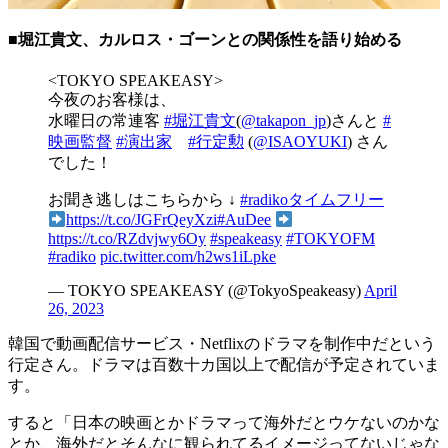
■堀江貴文、カルロス・ゴーンとの関係性を語り始める
<TOKYO SPEAKEASY>
今夜のお客様は、
水曜日の常連客
#堀江貴文
(
@takapon_jp
)さんと
#
映画監督
#演出家
#行定勲
(
@ISAOYUKI
) さん
でした！
お聞き逃しはこちらから ↓
#radikoタイムフリー
https://t.co/JGFrQeyXzi
#AuDee
https://t.co/RZdvjwy6Oy
#speakeasy
#TOKYOFM
#radiko
pic.twitter.com/h2ws1iLpke
— TOKYO SPEAKEASY (@TokyoSpeakeasy)
April
26, 2023
韓国で動画配信サービス・Netflixのドラマを制作中だという
行定さん。ドラマは百数十カ国以上で配信が予定されていま
す。
すると「日本の映画とかドラマって海外だとウケないのかな
とか、海外だとそんなに観られてるイメージってないじゃな