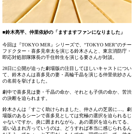
■鈴木亮平、仲里依紗の「ますますファンになりました」
今回は『TOKYO MER』シリーズで、“TOKYO MER”のチー
フドクター・喜多見幸太を演じる鈴木さんと、東京消防庁・
即応対処部隊隊⻑の千住幹生を演じる要さんが対談。
28日に公開が迫った劇場版の注目してほしいキャストについ
て、鈴木さんは喜多見の妻・高輪千晶を演じる仲里依紗さん
の名前を挙げました。
劇中で喜多見は妻・千晶の命か、それとも子供の命か、苦渋
の決断を迫られます。
鈴木さんは「すごく助けられました、仲さんの芝居に…。劇
場版のあるシーンで喜多見としては究極の選択を迫られるじ
ゃないですか。炎に囲まれながら、あの選択を迫られてる、
追い込まれ方っていうのは、どうすれば本当に感じられるん