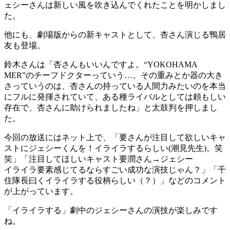
ェシーさんは新しい風を吹き込んでくれたことを明かしまし
た。
他にも、劇場版からの新キャストとして、杏さん演じる鴨居
友も登場。
鈴木さんは「杏さんもいいんですよ。“YOKOHAMA
MER”のチーフドクターっていう…。その重みとか器の大き
さっていうのは、杏さんの持っている人間力みたいのを本当
にフルに発揮されていて、ある種ライバルとしては頼もしい
存在で、杏さんに助けられましたね」と太鼓判を押しまし
た。
今回の放送にはネット上で、「要さんが注目して欲しいキャ
ストにジェシーくんを！イライラするらしい(潮見先生)。笑
笑」「注目してほしいキャスト要潤さん→ジェシー
イライラ要素感じてるならすごい成功な演技じゃん？」「千
住隊長曰くイライラする役柄らしい（？）」などのコメント
が上がっています。
「イライラする」劇中のジェシーさんの演技が楽しみです
ね。