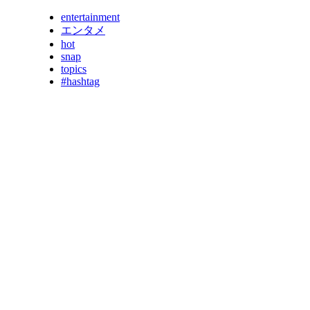
entertainment
エンタメ
hot
snap
topics
#hashtag