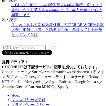
【GLAY】JIRO、あの若手芸人の本を熟読「面白いで
すね、やはり芸人さんの本なので」本人が知ったら大
興奮しそう
次の記事
生まれも育ちも新宿歌舞伎町、SUPER BEAVER渋谷龍
太が「絶対に正義」と語る女性像！年取っても不死身
なマインドとは
提携メディア：
COCONUTSは下記サービスに記事を提供しております。
Googleニュース／SmartNews／SmartNews for docomo（旧マイ
マガジン）／Gunosy／ニュースライト／auサービスToday／
NTTドコモ「Merkystyle」／Apple Podcast／Google Podcast ／
Amazon Alexa／Amazon MUSIC／Spotify
about
プレスリリース受付
プライバシーポリシー