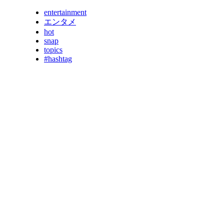
entertainment
エンタメ
hot
snap
topics
#hashtag