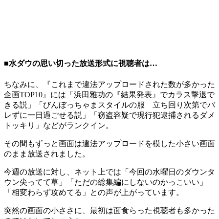
■水ダウの思い切った放送形式に視聴者は…
ちなみに、『これまで違法アップロードされた数が多かった
企画TOP10』には「浜田雅功の『結果発表』でカラス撃退で
きる説」「びんぼっちゃまスタイルの服 立ち回り次第でバ
レずに一日過ごせる説」「窃盗容疑で現行犯逮捕されるダメ
トッキリ」などがランクイン。
その間もずっと画面は違法アップロードを模した小さい画面
のまま放送されました。
今週の放送に対し、ネット上では「今回の水曜日のダウンタ
ウン尖ってて草」「ただの総集編にしないのかっこいい」
「相変わらず攻めてる」との声が上がっています。
突然の画面の小ささに、最初は面食らった視聴者も多かった