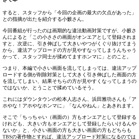
すると、スタッフから「今回の企画の最大の欠点があった」
との指摘が出たを紹介する小籔さん。
今回番組が行ったのは画期的な違法動画対策ですが、小籔さ
んによると「この小ささの画面がオンエアとして登録されま
すと、次逆に、引き伸ばして大きいやつがくぐり抜けてまう
から、違法アップロードの方が見やすなってしまうんちゃう
かって、スタッフ同士が揉めてますホンマに」とのこと。
つまり、本編で小さい画面を流してしまっては、違法アップ
ロードする側が削除対策として大きく引き伸ばした画面の方
を流してしまい、結果そちらの方が見やすくなってしまうの
ではないか、とうことで揉めているそう。
これにはダウンタウンの松本人志さん、浜田雅功さんも「ア
ホやな！アホやなホンマに」「なんやねん」とあきれます。
そこで「ちっちゃい（画面の）方もオンエアとして登録する
けれども、大きい方もオンエアとして登録したらいけるんや
ないか」と、小さい画面の方も大きい画面の方もどちらも
TBSの著作物とすれば、違法アップロード対策になるのでは