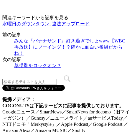
関連キーワードから記事を見る
水曜日のダウンタウン
,
違法アップロード
前の記事
みんな『バナナサンド』好き過ぎでしょwww【WBC
再放送】にブーイング！？確かに面白い番組だから
ね！
次の記事
草彅剛をロックオン？
提携メディア：
COCONUTSは下記サービスに記事を提供しております。
Googleニュース／SmartNews／SmartNews for docomo（旧マイ
マガジン）／Gunosy／ニュースライト／auサービスToday／
NTTドコモ「Merkystyle」／Apple Podcast／Google Podcast ／
Amazon Alexa／Amazon MUSIC／Spotify