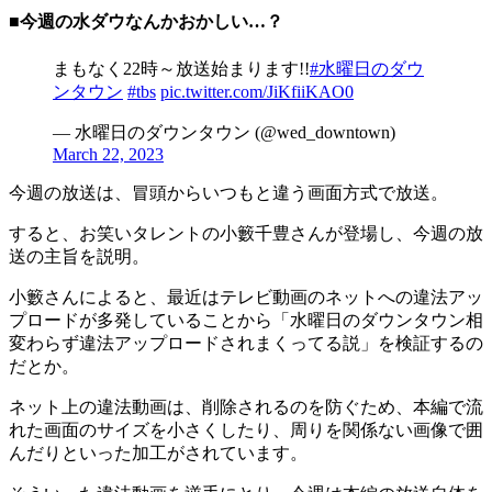
■今週の水ダウなんかおかしい…？
まもなく22時～放送始まります!!
#水曜日のダウ
ンタウン
#tbs
pic.twitter.com/JiKfiiKAO0
— 水曜日のダウンタウン (@wed_downtown)
March 22, 2023
今週の放送は、冒頭からいつもと違う画面方式で放送。
すると、お笑いタレントの小籔千豊さんが登場し、今週の放
送の主旨を説明。
小籔さんによると、最近はテレビ動画のネットへの違法アッ
プロードが多発していることから「水曜日のダウンタウン相
変わらず違法アップロードされまくってる説」を検証するの
だとか。
ネット上の違法動画は、削除されるのを防ぐため、本編で流
れた画面のサイズを小さくしたり、周りを関係ない画像で囲
んだりといった加工がされています。